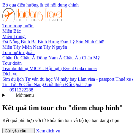
Bỏ qua điều hướng & tới nội dung chính
Tour trong nước
Miền Bắc
Miền Trung
Đà Nẵng
Bình Ba
Bình Hưng
Đảo Lý Sơn
Ninh Chữ
Miền Tây
Miền Nam
Tây Nguyên
Tour nước ngoài
Châu Úc
Châu Á
Đông Nam Á
Châu Âu
Châu Mỹ
Tour đoàn
Teambuilding
MICE - Hội nghị
Event Gala dinner
Dịch vụ
Sim du lịch
Tư vấn du học
Vé máy bay
Làm visa - passport
Thuê xe 
Tin Tức & Cẩm Nang
Giới thiệu
Đổi Quà Tặng
0911222288
Mở menu
Kết quả tìm tour cho "diem chup hinh"
Kết quả phù hợp với từ khóa tìm tour và bộ lọc bạn đang chọn.
Xem dịch vụ
Gửi yêu cầu