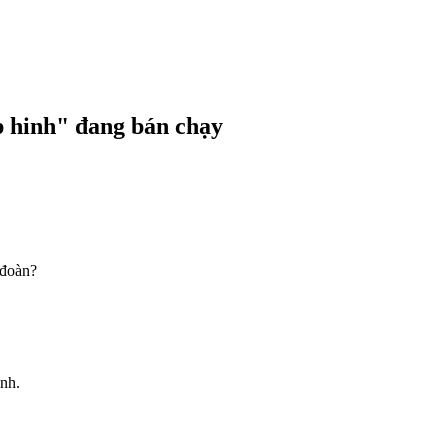
p hinh"
đang bán chạy
 đoàn?
ình.