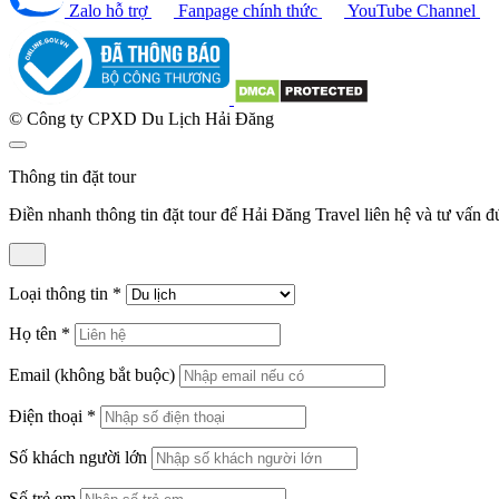
Zalo hỗ trợ
Fanpage chính thức
YouTube Channel
© Công ty CPXD Du Lịch Hải Đăng
Thông tin đặt tour
Điền nhanh thông tin đặt tour để Hải Đăng Travel liên hệ và tư vấn 
Loại thông tin
*
Họ tên
*
Email
(không bắt buộc)
Điện thoại
*
Số khách người lớn
Số trẻ em