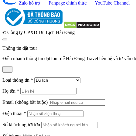
Zalo hỗ trợ
Fanpage chính thức
YouTube Channel
© Công ty CPXD Du Lịch Hải Đăng
Thông tin đặt tour
Điền nhanh thông tin đặt tour để Hải Đăng Travel liên hệ và tư vấn 
Loại thông tin
*
Họ tên
*
Email
(không bắt buộc)
Điện thoại
*
Số khách người lớn
Số trẻ em