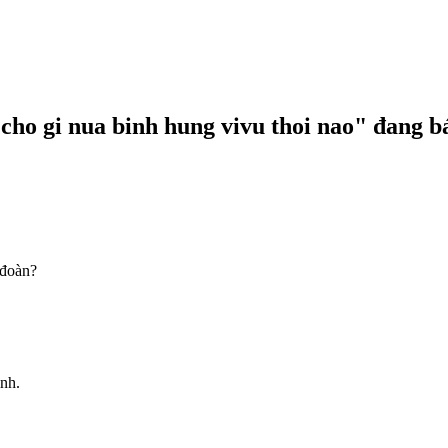
 cho gi nua binh hung vivu thoi nao"
đang b
 đoàn?
ình.