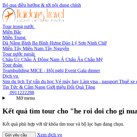
Bỏ qua điều hướng & tới nội dung chính
Tour trong nước
Miền Bắc
Miền Trung
Đà Nẵng
Bình Ba
Bình Hưng
Đảo Lý Sơn
Ninh Chữ
Miền Tây
Miền Nam
Tây Nguyên
Tour nước ngoài
Châu Úc
Châu Á
Đông Nam Á
Châu Âu
Châu Mỹ
Tour đoàn
Teambuilding
MICE - Hội nghị
Event Gala dinner
Dịch vụ
Sim du lịch
Tư vấn du học
Vé máy bay
Làm visa - passport
Thuê xe 
Tin Tức & Cẩm Nang
Giới thiệu
Đổi Quà Tặng
0911222288
Mở menu
Kết quả tìm tour cho "he roi doi cho gi nu
Kết quả phù hợp với từ khóa tìm tour và bộ lọc bạn đang chọn.
Xem dịch vụ
Gửi yêu cầu