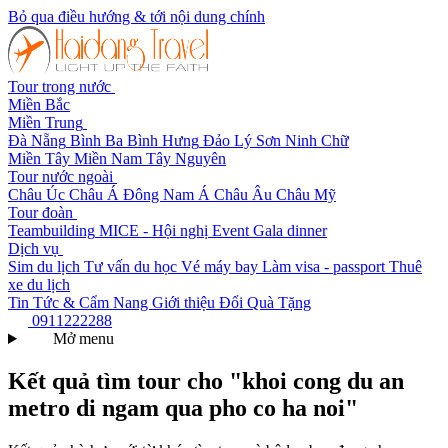
Bỏ qua điều hướng & tới nội dung chính
Tour trong nước
Miền Bắc
Miền Trung
Đà Nẵng
Bình Ba
Bình Hưng
Đảo Lý Sơn
Ninh Chữ
Miền Tây
Miền Nam
Tây Nguyên
Tour nước ngoài
Châu Úc
Châu Á
Đông Nam Á
Châu Âu
Châu Mỹ
Tour đoàn
Teambuilding
MICE - Hội nghị
Event Gala dinner
Dịch vụ
Sim du lịch
Tư vấn du học
Vé máy bay
Làm visa - passport
Thuê
xe du lịch
Tin Tức & Cẩm Nang
Giới thiệu
Đổi Quà Tặng
0911222288
Mở menu
Kết quả tìm tour cho "khoi cong du an
metro di ngam qua pho co ha noi"