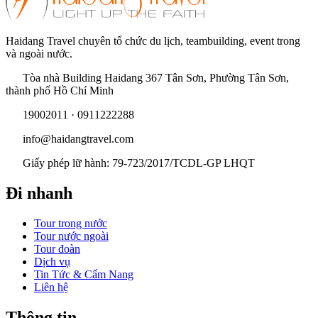
Haidang Travel chuyên tổ chức du lịch, teambuilding, event trong
và ngoài nước.
Tòa nhà Building Haidang 367 Tân Sơn, Phường Tân Sơn,
thành phố Hồ Chí Minh
19002011 · 0911222288
info@haidangtravel.com
Giấy phép lữ hành: 79-723/2017/TCDL-GP LHQT
Đi nhanh
Tour trong nước
Tour nước ngoài
Tour đoàn
Dịch vụ
Tin Tức & Cẩm Nang
Liên hệ
Thông tin