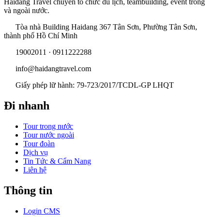
Haidang Travel chuyên tổ chức du lịch, teambuilding, event trong
và ngoài nước.
Tòa nhà Building Haidang 367 Tân Sơn, Phường Tân Sơn,
thành phố Hồ Chí Minh
19002011 · 0911222288
info@haidangtravel.com
Giấy phép lữ hành: 79-723/2017/TCDL-GP LHQT
Đi nhanh
Tour trong nước
Tour nước ngoài
Tour đoàn
Dịch vụ
Tin Tức & Cẩm Nang
Liên hệ
Thông tin
Login CMS