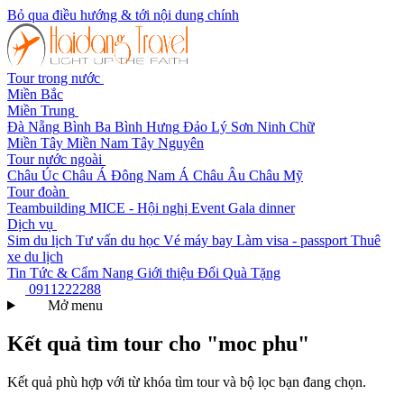
Bỏ qua điều hướng & tới nội dung chính
Tour trong nước
Miền Bắc
Miền Trung
Đà Nẵng
Bình Ba
Bình Hưng
Đảo Lý Sơn
Ninh Chữ
Miền Tây
Miền Nam
Tây Nguyên
Tour nước ngoài
Châu Úc
Châu Á
Đông Nam Á
Châu Âu
Châu Mỹ
Tour đoàn
Teambuilding
MICE - Hội nghị
Event Gala dinner
Dịch vụ
Sim du lịch
Tư vấn du học
Vé máy bay
Làm visa - passport
Thuê
xe du lịch
Tin Tức & Cẩm Nang
Giới thiệu
Đổi Quà Tặng
0911222288
Mở menu
Kết quả tìm tour cho "moc phu"
Kết quả phù hợp với từ khóa tìm tour và bộ lọc bạn đang chọn.