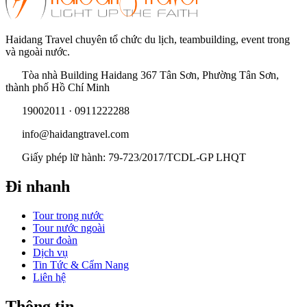
Haidang Travel chuyên tổ chức du lịch, teambuilding, event trong
và ngoài nước.
Tòa nhà Building Haidang 367 Tân Sơn, Phường Tân Sơn,
thành phố Hồ Chí Minh
19002011 · 0911222288
info@haidangtravel.com
Giấy phép lữ hành: 79-723/2017/TCDL-GP LHQT
Đi nhanh
Tour trong nước
Tour nước ngoài
Tour đoàn
Dịch vụ
Tin Tức & Cẩm Nang
Liên hệ
Thông tin