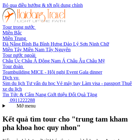
Bỏ qua điều hướng & tới nội dung chính
Tour trong nước
Miền Bắc
Miền Trung
Đà Nẵng
Bình Ba
Bình Hưng
Đảo Lý Sơn
Ninh Chữ
Miền Tây
Miền Nam
Tây Nguyên
Tour nước ngoài
Châu Úc
Châu Á
Đông Nam Á
Châu Âu
Châu Mỹ
Tour đoàn
Teambuilding
MICE - Hội nghị
Event Gala dinner
Dịch vụ
Sim du lịch
Tư vấn du học
Vé máy bay
Làm visa - passport
Thuê
xe du lịch
Tin Tức & Cẩm Nang
Giới thiệu
Đổi Quà Tặng
0911222288
Mở menu
Kết quả tìm tour cho "trung tam kham
pha khoa hoc quy nhon"