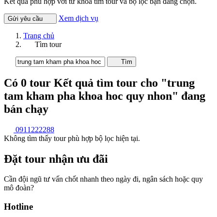
Kết quả phù hợp với từ khóa tìm tour và bộ lọc bạn đang chọn.
Xem dịch vụ
Gửi yêu cầu
Trang chủ
Tìm tour
Tìm
Có
0
tour
Kết quả tìm tour cho "trung
tam kham pha khoa hoc quy nhon"
đang
bán chạy
0911222288
Không tìm thấy tour phù hợp bộ lọc hiện tại.
Đặt tour nhận ưu đãi
Cần đội ngũ tư vấn chốt nhanh theo ngày đi, ngân sách hoặc quy
mô đoàn?
Hotline