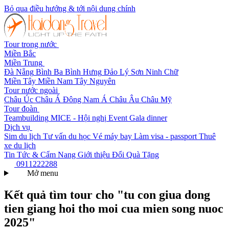
Bỏ qua điều hướng & tới nội dung chính
Tour trong nước
Miền Bắc
Miền Trung
Đà Nẵng
Bình Ba
Bình Hưng
Đảo Lý Sơn
Ninh Chữ
Miền Tây
Miền Nam
Tây Nguyên
Tour nước ngoài
Châu Úc
Châu Á
Đông Nam Á
Châu Âu
Châu Mỹ
Tour đoàn
Teambuilding
MICE - Hội nghị
Event Gala dinner
Dịch vụ
Sim du lịch
Tư vấn du học
Vé máy bay
Làm visa - passport
Thuê
xe du lịch
Tin Tức & Cẩm Nang
Giới thiệu
Đổi Quà Tặng
0911222288
Mở menu
Kết quả tìm tour cho "tu con giua dong
tien giang hoi tho moi cua mien song nuoc
2025"