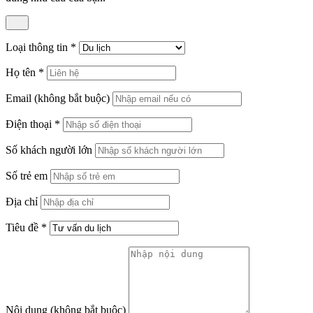
Loại thông tin
*
Họ tên
*
Email
(không bắt buộc)
Điện thoại
*
Số khách người lớn
Số trẻ em
Địa chỉ
Tiêu đề
*
Nội dung
(không bắt buộc)