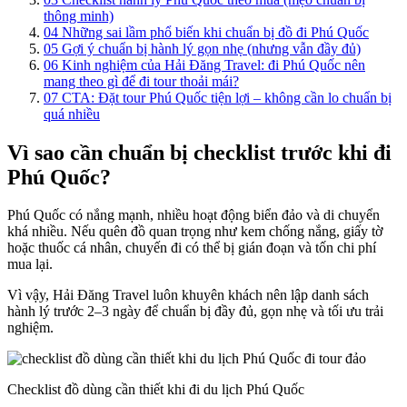
thông minh)
04
Những sai lầm phổ biến khi chuẩn bị đồ đi Phú Quốc
05
Gợi ý chuẩn bị hành lý gọn nhẹ (nhưng vẫn đầy đủ)
06
Kinh nghiệm của Hải Đăng Travel: đi Phú Quốc nên
mang theo gì để đi tour thoải mái?
07
CTA: Đặt tour Phú Quốc tiện lợi – không cần lo chuẩn bị
quá nhiều
Vì sao cần chuẩn bị checklist trước khi đi
Phú Quốc?
Phú Quốc có nắng mạnh, nhiều hoạt động biển đảo và di chuyển
khá nhiều. Nếu quên đồ quan trọng như kem chống nắng, giấy tờ
hoặc thuốc cá nhân, chuyến đi có thể bị gián đoạn và tốn chi phí
mua lại.
Vì vậy, Hải Đăng Travel luôn khuyên khách nên lập danh sách
hành lý trước 2–3 ngày để chuẩn bị đầy đủ, gọn nhẹ và tối ưu trải
nghiệm.
Checklist đồ dùng cần thiết khi đi du lịch Phú Quốc