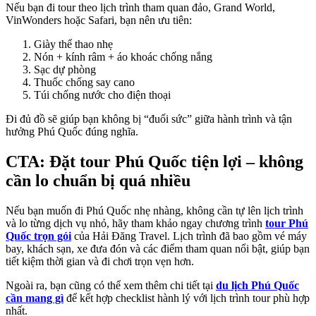
Nếu bạn đi tour theo lịch trình tham quan đảo, Grand World,
VinWonders hoặc Safari, bạn nên ưu tiên:
Giày thể thao nhẹ
Nón + kính râm + áo khoác chống nắng
Sạc dự phòng
Thuốc chống say cano
Túi chống nước cho điện thoại
Đi đủ đồ sẽ giúp bạn không bị “đuối sức” giữa hành trình và tận
hưởng Phú Quốc đúng nghĩa.
CTA: Đặt tour Phú Quốc tiện lợi – không
cần lo chuẩn bị quá nhiều
Nếu bạn muốn đi Phú Quốc nhẹ nhàng, không cần tự lên lịch trình
và lo từng dịch vụ nhỏ, hãy tham khảo ngay chương trình
tour Phú
Quốc trọn gói
của Hải Đăng Travel. Lịch trình đã bao gồm vé máy
bay, khách sạn, xe đưa đón và các điểm tham quan nổi bật, giúp bạn
tiết kiệm thời gian và đi chơi trọn vẹn hơn.
Ngoài ra, bạn cũng có thể xem thêm chi tiết tại
du lịch Phú Quốc
cần mang gì
để kết hợp checklist hành lý với lịch trình tour phù hợp
nhất.