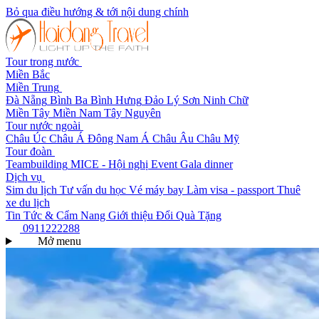
Bỏ qua điều hướng & tới nội dung chính
Tour trong nước
Miền Bắc
Miền Trung
Đà Nẵng
Bình Ba
Bình Hưng
Đảo Lý Sơn
Ninh Chữ
Miền Tây
Miền Nam
Tây Nguyên
Tour nước ngoài
Châu Úc
Châu Á
Đông Nam Á
Châu Âu
Châu Mỹ
Tour đoàn
Teambuilding
MICE - Hội nghị
Event Gala dinner
Dịch vụ
Sim du lịch
Tư vấn du học
Vé máy bay
Làm visa - passport
Thuê
xe du lịch
Tin Tức & Cẩm Nang
Giới thiệu
Đổi Quà Tặng
0911222288
Mở menu