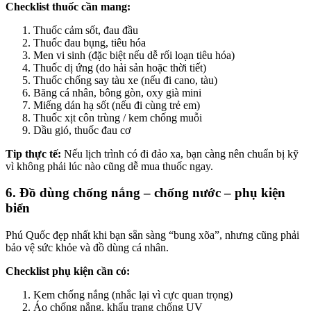
Checklist thuốc cần mang:
Thuốc cảm sốt, đau đầu
Thuốc đau bụng, tiêu hóa
Men vi sinh (đặc biệt nếu dễ rối loạn tiêu hóa)
Thuốc dị ứng (do hải sản hoặc thời tiết)
Thuốc chống say tàu xe (nếu đi cano, tàu)
Băng cá nhân, bông gòn, oxy già mini
Miếng dán hạ sốt (nếu đi cùng trẻ em)
Thuốc xịt côn trùng / kem chống muỗi
Dầu gió, thuốc đau cơ
Tip thực tế:
Nếu lịch trình có đi đảo xa, bạn càng nên chuẩn bị kỹ
vì không phải lúc nào cũng dễ mua thuốc ngay.
6. Đồ dùng chống nắng – chống nước – phụ kiện
biển
Phú Quốc đẹp nhất khi bạn sẵn sàng “bung xõa”, nhưng cũng phải
bảo vệ sức khỏe và đồ dùng cá nhân.
Checklist phụ kiện cần có:
Kem chống nắng (nhắc lại vì cực quan trọng)
Áo chống nắng, khẩu trang chống UV