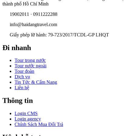
thành phố Hồ Chí Minh
19002011 · 0911222288
info@haidangtravel.com
Giấy phép lữ hành: 79-723/2017/TCDL-GP LHQT
Đi nhanh
Tour trong nước
Tour nước ngoài
Tour đoàn
Dịch vụ
Tin Tức & Cẩm Nang
Liên hệ
Thông tin
Login CMS
Login agency
Chính Sách Mua Đổi Trả