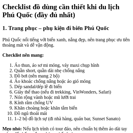
Checklist đồ dùng cần thiết khi du lịch
Phú Quốc (đầy đủ nhất)
1. Trang phục – phụ kiện đi biển Phú Quốc
Phú Quốc nổi tiếng với biển xanh, nắng đẹp, nên trang phục ưu tiên
thoáng mát và dễ vận động.
Checklist nên mang:
Áo thun, áo sơ mi mỏng, váy maxi chụp hình
Quần short, quần dài nhẹ chống nắng
Đồ bơi (nên mang 2 bộ)
Áo khoác chống nắng hoặc áo gió mỏng
Dép sandal/dép lê đi biển
Giày thể thao (nếu đi trekking, VinWonders, Safari)
Nón rộng vành hoặc mũ lưỡi trai
Kính râm chống UV
Khăn choàng hoặc khăn tắm biển
Đồ ngủ thoải mái
1–2 bộ đồ lịch sự (đi nhà hàng, quán bar, Sunset Sanato)
Mẹo nhỏ:
Nếu lịch trình có tour đảo, nên chuẩn bị thêm áo dài tay