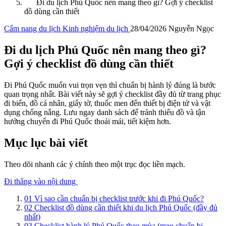
Đi du lịch Phú Quốc nên mang theo gì? Gợi ý checklist
đồ dùng cần thiết
Cẩm nang du lịch
Kinh nghiệm du lịch
28/04/2026
Nguyễn Ngọc
Đi du lịch Phú Quốc nên mang theo gì?
Gợi ý checklist đồ dùng cần thiết
Đi Phú Quốc muốn vui trọn vẹn thì chuẩn bị hành lý đúng là bước
quan trọng nhất. Bài viết này sẽ gợi ý checklist đầy đủ từ trang phục
đi biển, đồ cá nhân, giấy tờ, thuốc men đến thiết bị điện tử và vật
dụng chống nắng. Lưu ngay danh sách để tránh thiếu đồ và tận
hưởng chuyến đi Phú Quốc thoải mái, tiết kiệm hơn.
Mục lục bài viết
Theo dõi nhanh các ý chính theo một trục đọc liền mạch.
Đi thẳng vào nội dung
01
Vì sao cần chuẩn bị checklist trước khi đi Phú Quốc?
02
Checklist đồ dùng cần thiết khi du lịch Phú Quốc (đầy đủ
nhất)
03
Checklist hành lý Phú Quốc theo mùa (mẹo chuẩn bị