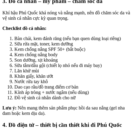
3. Đồ cá nhân – mỹ phẩm – chăm sóc da
Khí hậu Phú Quốc khá nóng và nắng mạnh, nên đồ chăm sóc da và
vệ sinh cá nhân cực kỳ quan trọng.
Checklist đồ cá nhân:
Bàn chải, kem đánh răng (nếu bạn quen dùng loại riêng)
Sữa rửa mặt, toner, kem dưỡng
Kem chống nắng SPF 50+ (bắt buộc)
Kem chống nắng body
Son dưỡng, xịt khoáng
Sữa tắm/dầu gội (chiết lọ nhỏ nếu đi máy bay)
Lăn khử mùi
Khăn giấy, khăn ướt
Nước rửa tay khô
Dao cạo râu/đồ trang điểm cơ bản
Kính áp tròng + nước ngâm (nếu dùng)
Đồ vệ sinh cá nhân dành cho nữ
Lưu ý:
Nên mang thêm sản phẩm phục hồi da sau nắng (gel nha
đam hoặc kem dịu da).
4. Đồ điện tử – thiết bị cần thiết khi đi Phú Quốc