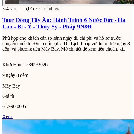
3-4 sao
5,0/5
• 21 đánh giá
Tour Đông Tây Âu: Hành Trình 6 Nước Đức - Hà
Lan - Bỉ - Ý - Thụy Sỹ - Pháp 9N8Đ
Phù hợp cho khách cần so sánh ngày đi, chi phí và hồ sơ trước
chuyến quốc tế. Điểm nổi bật là Du Lịch Pháp với lộ trình 9 ngày 8
đêm và phương tiện Máy Bay. Mở chi tiết để xem tiêu chuẩn, gi...
Khởi Hành:
23/09/2026
9 ngày 8 đêm
Máy Bay
Giá từ
61.990.000 đ
Xem