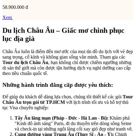
58.900.000 đ
Xem
Du lịch Châu Âu – Giấc mơ chinh phục
lục địa già
Châu Âu luôn là điểm đến mơ ước của mọi tín đồ du lịch với vẻ đẹp
sang trọng, cổ kính và không gian sống văn minh. Tham gia các
Tour du lịch Châu Âu
, bạn không chỉ được chiêm ngưỡng những
di sản thế giới mà còn được tận hưởng dịch vụ nghỉ dưỡng cao cấp
theo tiêu chuẩn quốc tế.
Những hành trình đẳng cấp được yêu thích:
Để giúp du khách dễ dàng lựa chọn, chúng tôi thiết kế các gói
Tour
Châu Âu trọn gói từ TP.HCM
với lịch trình tối ưu và hỗ trợ thủ
tục Visa chuyên nghiệp:
Tây Âu lãng mạn (Pháp - Đức - Hà Lan - Bỉ):
Khám phá
"Kinh đô ánh sáng" Paris, đi du thuyền trên dòng sông Seine
và check-in tại những ngôi làng cối xay gió đẹp như tranh vẽ.
Cung đường vàng Trung Âu (Thụy Sĩ - Áo - Ý):
Chinh