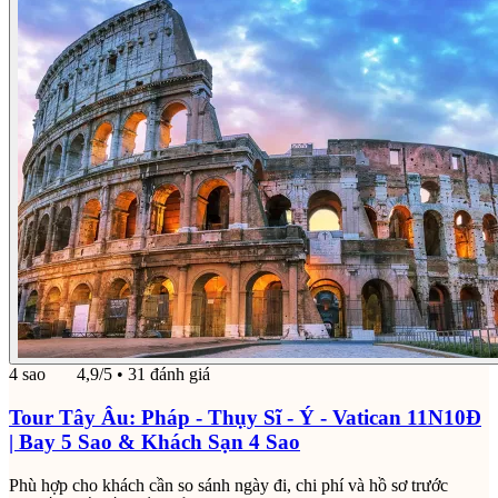
4 sao
4,9/5
• 31 đánh giá
Tour Tây Âu: Pháp - Thụy Sĩ - Ý - Vatican 11N10Đ
| Bay 5 Sao & Khách Sạn 4 Sao
Phù hợp cho khách cần so sánh ngày đi, chi phí và hồ sơ trước