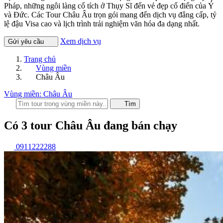
Pháp, những ngôi làng cổ tích ở Thụy Sĩ đến vẻ đẹp cổ điển của Ý
và Đức. Các Tour Châu Âu trọn gói mang đến dịch vụ đẳng cấp, tỷ
lệ đậu Visa cao và lịch trình trải nghiệm văn hóa đa dạng nhất.
Xem dịch vụ
Gửi yêu cầu
Trang chủ
Vùng miền
Châu Âu
Vùng miền: Châu Âu
Tìm
Có
3
tour
Châu Âu
đang bán chạy
0911222288