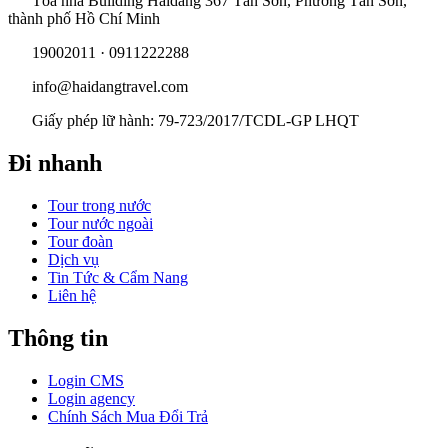
Tòa nhà Building Haidang 367 Tân Sơn, Phường Tân Sơn,
thành phố Hồ Chí Minh
19002011 · 0911222288
info@haidangtravel.com
Giấy phép lữ hành: 79-723/2017/TCDL-GP LHQT
Đi nhanh
Tour trong nước
Tour nước ngoài
Tour đoàn
Dịch vụ
Tin Tức & Cẩm Nang
Liên hệ
Thông tin
Login CMS
Login agency
Chính Sách Mua Đổi Trả