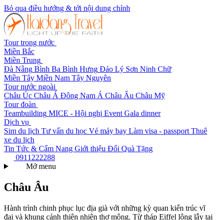
Bỏ qua điều hướng & tới nội dung chính
Tour trong nước
Miền Bắc
Miền Trung
Đà Nẵng
Bình Ba
Bình Hưng
Đảo Lý Sơn
Ninh Chữ
Miền Tây
Miền Nam
Tây Nguyên
Tour nước ngoài
Châu Úc
Châu Á
Đông Nam Á
Châu Âu
Châu Mỹ
Tour đoàn
Teambuilding
MICE - Hội nghị
Event Gala dinner
Dịch vụ
Sim du lịch
Tư vấn du học
Vé máy bay
Làm visa - passport
Thuê
xe du lịch
Tin Tức & Cẩm Nang
Giới thiệu
Đổi Quà Tặng
0911222288
Mở menu
Châu Âu
Hành trình chinh phục lục địa già với những kỳ quan kiến trúc vĩ
đại và khung cảnh thiên nhiên thơ mộng. Từ tháp Eiffel lộng lẫy tại