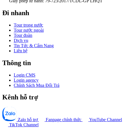
Giấy phép lữ hành: 79-723/2017/TCDL-GP LHQT
Đi nhanh
Tour trong nước
Tour nước ngoài
Tour đoàn
Dịch vụ
Tin Tức & Cẩm Nang
Liên hệ
Thông tin
Login CMS
Login agency
Chính Sách Mua Đổi Trả
Kênh hỗ trợ
Zalo hỗ trợ
Fanpage chính thức
YouTube Channel
TikTok Channel