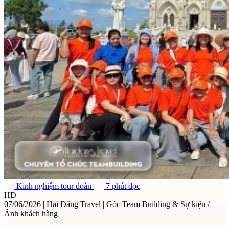
Kinh nghiệm tour đoàn
7 phút đọc
HĐ
07/06/2026
|
Hải Đăng Travel
|
Góc Team Building & Sự kiện /
Ảnh khách hàng