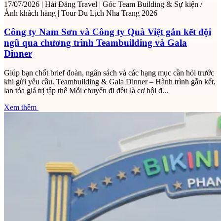
17/07/2026
|
Hải Đăng Travel
|
Góc Team Building & Sự kiện /
Ảnh khách hàng
|
Tour Du Lịch Nha Trang 2026
Công ty Nam Sơn và Công ty Quà Việt gắn kết đội
ngũ qua chương trình Teambuilding và Gala
Dinner
Giúp bạn chốt brief đoàn, ngân sách và các hạng mục cần hỏi trước
khi gửi yêu cầu. Teambuilding & Gala Dinner – Hành trình gắn kết,
lan tỏa giá trị tập thể Mỗi chuyến đi đều là cơ hội đ...
Xem thêm