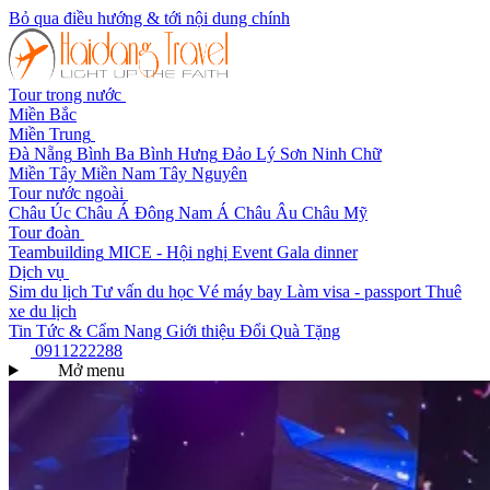
Bỏ qua điều hướng & tới nội dung chính
Tour trong nước
Miền Bắc
Miền Trung
Đà Nẵng
Bình Ba
Bình Hưng
Đảo Lý Sơn
Ninh Chữ
Miền Tây
Miền Nam
Tây Nguyên
Tour nước ngoài
Châu Úc
Châu Á
Đông Nam Á
Châu Âu
Châu Mỹ
Tour đoàn
Teambuilding
MICE - Hội nghị
Event Gala dinner
Dịch vụ
Sim du lịch
Tư vấn du học
Vé máy bay
Làm visa - passport
Thuê
xe du lịch
Tin Tức & Cẩm Nang
Giới thiệu
Đổi Quà Tặng
0911222288
Mở menu