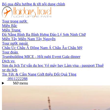
Bỏ qua điều hướng & tới nội dung chính
Tour trong nước
Miền Bắc
Miền Trung
Đà Nẵng
Bình Ba
Bình Hưng
Đảo Lý Sơn
Ninh Chữ
Miền Tây
Miền Nam
Tây Nguyên
Tour nước ngoài
Châu Úc
Châu Á
Đông Nam Á
Châu Âu
Châu Mỹ
Tour đoàn
Teambuilding
MICE - Hội nghị
Event Gala dinner
Dịch vụ
Sim du lịch
Tư vấn du học
Vé máy bay
Làm visa - passport
Thuê
xe du lịch
Tin Tức & Cẩm Nang
Giới thiệu
Đổi Quà Tặng
0911222288
Mở menu