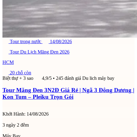
Tour trong nước
14/08/2026
Tour Du Lịch Măng Đen 2026
HCM
20 chỗ còn
Biệt thự + 3 sao
4,9/5
• 245 đánh giá
Du lich máy bay
Tour Măng Đen 3N2Đ Giá Rẻ | Ngã 3 Đông Dương |
Kon Tum – Pleiku Trọn Gói
Khởi Hành:
14/08/2026
3 ngày 2 đêm
Máy Bay