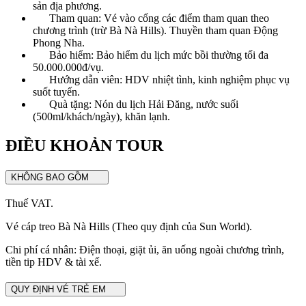
sản địa phương.
Tham quan: Vé vào cổng các điểm tham quan theo
chương trình (trừ Bà Nà Hills). Thuyền tham quan Động
Phong Nha.
Bảo hiểm: Bảo hiểm du lịch mức bồi thường tối đa
50.000.000đ/vụ.
Hướng dẫn viên: HDV nhiệt tình, kinh nghiệm phục vụ
suốt tuyến.
Quà tặng: Nón du lịch Hải Đăng, nước suối
(500ml/khách/ngày), khăn lạnh.
ĐIỀU KHOẢN TOUR
KHÔNG BAO GỒM
Thuế VAT.
Vé cáp treo Bà Nà Hills (Theo quy định của Sun World).
Chi phí cá nhân: Điện thoại, giặt ủi, ăn uống ngoài chương trình,
tiền tip HDV & tài xế.
QUY ĐỊNH VÉ TRẺ EM