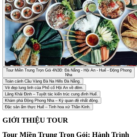
Tour Miền Trung Trọn Gói 4N3Đ: Đà Nẵng - Hội An - Huế - Động Phong
Nha
Toàn cảnh Cầu Vàng Bà Na Hills Đà Nẵng.
Vẻ đẹp lung linh của Phố cổ Hội An về đêm.
Lăng Khải Định – Tuyệt tác kiến trúc cung đình Huế.
Khám phá Động Phong Nha – Kỳ quan đệ nhất động.
Đặc sản ẩm thực Huế – Tinh hoa xứ Thần Kinh.
GIỚI THIỆU TOUR
Tour Miền Trung Trọn Gói: Hành Trình