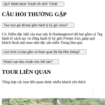
QUY ĐỊNH MUA TOUR VÀ HỦY TOUR
CÂU HỎI THƯỜNG GẶP
Tour trọn gói đã bao gồm hành lý ký gửi chưa?
Có. Điểm đặc biệt của tour này là Haidangtravel đã bao gồm cả 7kg
hành lý xách tay và 20kg hành lý ký gửi (Vietjet Air), giúp quý
khách thoải mái mua sắm đặc sản miền Trung làm quà.
Lịch trình có bao gồm vé tham quan Bà Nà Hills không?
Khách sạn tiêu chuẩn như thế nào?
TOUR LIÊN QUAN
Tổng hợp các tour liên quan được nhiều khách yêu thích