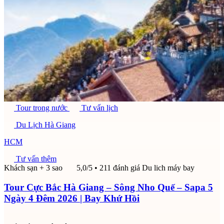
Tour trong nước
Tư vấn lịch
Du Lịch Hà Giang
HCM
Tư vấn thêm
Khách sạn + 3 sao
5,0/5
• 211 đánh giá
Du lich máy bay
Tour Cực Bắc Hà Giang – Sông Nho Quế – Sapa 5
Ngày 4 Đêm 2026 | Bay Khứ Hồi