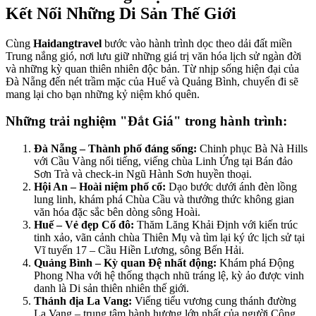
Kết Nối Những Di Sản Thế Giới
Cùng
Haidangtravel
bước vào hành trình dọc theo dải đất miền
Trung nắng gió, nơi lưu giữ những giá trị văn hóa lịch sử ngàn đời
và những kỳ quan thiên nhiên độc bản. Từ nhịp sống hiện đại của
Đà Nẵng đến nét trầm mặc của Huế và Quảng Bình, chuyến đi sẽ
mang lại cho bạn những kỷ niệm khó quên.
Những trải nghiệm "Đắt Giá" trong hành trình:
Đà Nẵng – Thành phố đáng sống:
Chinh phục Bà Nà Hills
với Cầu Vàng nổi tiếng, viếng chùa Linh Ứng tại Bán đảo
Sơn Trà và check-in Ngũ Hành Sơn huyền thoại.
Hội An – Hoài niệm phố cổ:
Dạo bước dưới ánh đèn lồng
lung linh, khám phá Chùa Cầu và thưởng thức không gian
văn hóa đặc sắc bên dòng sông Hoài.
Huế – Vẻ đẹp Cố đô:
Thăm Lăng Khải Định với kiến trúc
tinh xảo, vãn cảnh chùa Thiên Mụ và tìm lại ký ức lịch sử tại
Vĩ tuyến 17 – Cầu Hiền Lương, sông Bến Hải.
Quảng Bình – Kỳ quan Đệ nhất động:
Khám phá Động
Phong Nha với hệ thống thạch nhũ tráng lệ, kỳ ảo được vinh
danh là Di sản thiên nhiên thế giới.
Thánh địa La Vang:
Viếng tiểu vương cung thánh đường
La Vang – trung tâm hành hương lớn nhất của người Công