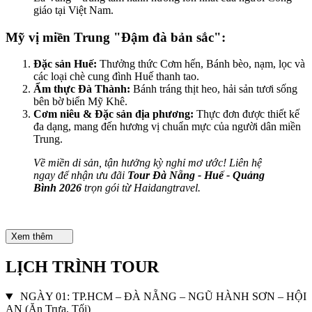
giáo tại Việt Nam.
Mỹ vị miền Trung "Đậm đà bản sắc":
Đặc sản Huế:
Thưởng thức Cơm hến, Bánh bèo, nạm, lọc và
các loại chè cung đình Huế thanh tao.
Ẩm thực Đà Thành:
Bánh tráng thịt heo, hải sản tươi sống
bên bờ biển Mỹ Khê.
Cơm niêu & Đặc sản địa phương:
Thực đơn được thiết kế
đa dạng, mang đến hương vị chuẩn mực của người dân miền
Trung.
Về miền di sản, tận hưởng kỳ nghỉ mơ ước! Liên hệ
ngay để nhận ưu đãi
Tour Đà Nẵng - Huế - Quảng
Bình 2026
trọn gói từ Haidangtravel.
Xem thêm
LỊCH TRÌNH TOUR
NGÀY 01: TP.HCM – ĐÀ NẴNG – NGŨ HÀNH SƠN – HỘI
AN (Ăn Trưa, Tối)