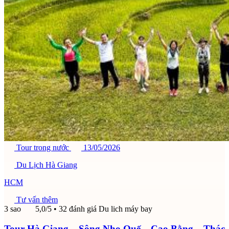
Tour trong nước
13/05/2026
Du Lịch Hà Giang
HCM
Tư vấn thêm
3 sao
5,0/5
• 32 đánh giá
Du lich máy bay
Tour Hà Giang – Sông Nho Quế – Cao Bằng – Thác