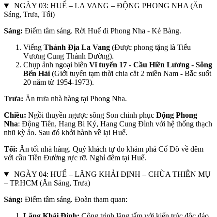
NGÀY 03: HUẾ – LA VANG – ĐỘNG PHONG NHA (Ăn
Sáng, Trưa, Tối)
Sáng:
Điểm tâm sáng. Rời Huế đi Phong Nha - Kẻ Bàng.
Viếng
Thánh Địa La Vang
(Được phong tặng là Tiểu
Vương Cung Thánh Đường).
Chụp ảnh ngoại biên
Vĩ tuyến 17 - Cầu Hiền Lương - Sông
Bến Hải
(Giới tuyến tạm thời chia cắt 2 miền Nam - Bắc suốt
20 năm từ 1954-1973).
Trưa:
Ăn trưa nhà hàng tại Phong Nha.
Chiều:
Ngồi thuyền ngược sông Son chinh phục
Động Phong
Nha
: Động Tiên, Hang Bi Ký, Hang Cung Đình với hệ thống thạch
nhũ kỳ ảo. Sau đó khởi hành về lại Huế.
Tối:
Ăn tối nhà hàng. Quý khách tự do khám phá Cố Đô về đêm
với cầu Tiền Đường rực rỡ. Nghỉ đêm tại Huế.
NGÀY 04: HUẾ – LĂNG KHẢI ĐỊNH – CHÙA THIÊN MỤ
– TP.HCM (Ăn Sáng, Trưa)
Sáng:
Điểm tâm sáng. Đoàn tham quan:
Lăng Khải Định:
Công trình lăng tẩm với kiến trúc độc đáo