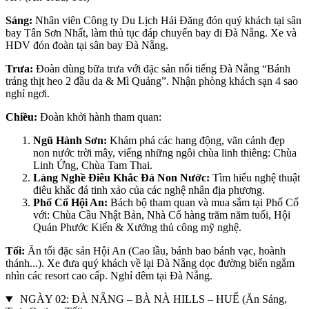
Sáng:
Nhân viên Công ty Du Lịch Hải Đăng đón quý khách tại sân
bay Tân Sơn Nhất, làm thủ tục đáp chuyến bay đi Đà Nẵng. Xe và
HDV đón đoàn tại sân bay Đà Nẵng.
Trưa:
Đoàn dùng bữa trưa với đặc sản nổi tiếng Đà Nẵng “Bánh
tráng thịt heo 2 đầu da & Mì Quảng”. Nhận phòng khách sạn 4 sao
nghỉ ngơi.
Chiều:
Đoàn khởi hành tham quan:
Ngũ Hành Sơn:
Khám phá các hang động, vãn cảnh đẹp
non nước trời mây, viếng những ngôi chùa linh thiêng: Chùa
Linh Ứng, Chùa Tam Thai.
Làng Nghề Điêu Khắc Đá Non Nước:
Tìm hiểu nghệ thuật
điêu khắc đá tinh xảo của các nghệ nhân địa phương.
Phố Cổ Hội An:
Bách bộ tham quan và mua sắm tại Phố Cổ
với: Chùa Cầu Nhật Bản, Nhà Cổ hàng trăm năm tuổi, Hội
Quán Phước Kiến & Xưởng thủ công mỹ nghệ.
Tối:
Ăn tối đặc sản Hội An (Cao lầu, bánh bao bánh vạc, hoành
thánh...). Xe đưa quý khách về lại Đà Nẵng dọc đường biển ngắm
nhìn các resort cao cấp. Nghỉ đêm tại Đà Nẵng.
NGÀY 02: ĐÀ NẴNG – BÀ NÀ HILLS – HUẾ (Ăn Sáng,