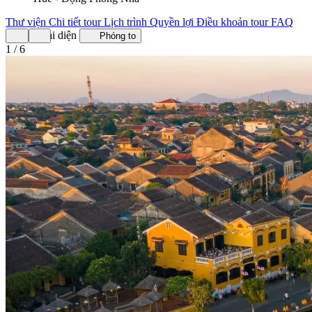
Thư viện
Chi tiết tour
Lịch trình
Quyền lợi
Điều khoản tour
FAQ
Ảnh đại diện
Phóng to
1 / 6