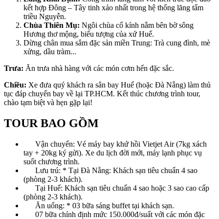
kết hợp Đông – Tây tinh xảo nhất trong hệ thống lăng tẩm
triều Nguyễn.
Chùa Thiên Mụ:
Ngôi chùa cổ kính nằm bên bờ sông
Hương thơ mộng, biểu tượng của xứ Huế.
Dừng chân mua sắm đặc sản miền Trung: Trà cung đình, mè
xửng, dầu tràm...
Trưa:
Ăn trưa nhà hàng với các món cơm hến đặc sắc.
Chiều:
Xe đưa quý khách ra sân bay Huế (hoặc Đà Nẵng) làm thủ
tục đáp chuyến bay về lại TP.HCM. Kết thúc chương trình tour,
chào tạm biệt và hẹn gặp lại!
TOUR BAO GỒM
Vận chuyển: Vé máy bay khứ hồi Vietjet Air (7kg xách
tay + 20kg ký gửi). Xe du lịch đời mới, máy lạnh phục vụ
suốt chương trình.
Lưu trú: * Tại Đà Nẵng: Khách sạn tiêu chuẩn 4 sao
(phòng 2-3 khách).
Tại Huế: Khách sạn tiêu chuẩn 4 sao hoặc 3 sao cao cấp
(phòng 2-3 khách).
Ăn uống: * 03 bữa sáng buffet tại khách sạn.
07 bữa chính định mức 150.000đ/suất với các món đặc