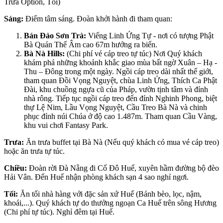
Trưa Option, Tối)
Sáng:
Điểm tâm sáng. Đoàn khởi hành đi tham quan:
Bán Đảo Sơn Trà:
Viếng Linh Ứng Tự - nơi có tượng Phật
Bà Quán Thế Âm cao 67m hướng ra biển.
Bà Nà Hills:
(Chi phí vé cáp treo tự túc) Nơi Quý khách
khám phá những khoảnh khắc giao mùa bất ngờ Xuân – Hạ -
Thu – Đông trong một ngày. Ngồi cáp treo dài nhất thế giới,
tham quan Đồi Vọng Nguyệt, chùa Linh Ứng, Thích Ca Phật
Đài, khu chuồng ngựa cũ của Pháp, vườn tịnh tâm và đỉnh
nhà rông. Tiếp tục ngồi cáp treo đến đỉnh Nghinh Phong, biệt
thự Lệ Nim, Lầu Vọng Nguyệt, Cầu Treo Bà Nà và chinh
phục đỉnh núi Chúa ở độ cao 1.487m. Tham quan Cầu Vàng,
khu vui chơi Fantasy Park.
Trưa:
Ăn trưa buffet tại Bà Nà (Nếu quý khách có mua vé cáp treo)
hoặc ăn trưa tự túc.
Chiều:
Đoàn rời Đà Nẵng đi Cố Đô Huế, xuyên hầm đường bộ đèo
Hải Vân. Đến Huế nhận phòng khách sạn 4 sao nghỉ ngơi.
Tối:
Ăn tối nhà hàng với đặc sản xứ Huế (Bánh bèo, lọc, nậm,
khoái,...). Quý khách tự do thưởng ngoạn Ca Huế trên sông Hương
(Chi phí tự túc). Nghỉ đêm tại Huế.