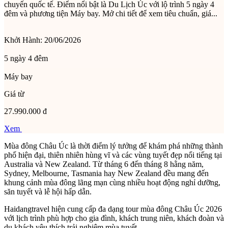
chuyến quốc tế. Điểm nổi bật là Du Lịch Úc với lộ trình 5 ngày 4
đêm và phương tiện Máy bay. Mở chi tiết để xem tiêu chuẩn, giá...
Khởi Hành:
20/06/2026
5 ngày 4 đêm
Máy bay
Giá từ
27.990.000 đ
Xem
Mùa đông Châu Úc là thời điểm lý tưởng để khám phá những thành
phố hiện đại, thiên nhiên hùng vĩ và các vùng tuyết đẹp nổi tiếng tại
Australia và New Zealand. Từ tháng 6 đến tháng 8 hằng năm,
Sydney, Melbourne, Tasmania hay New Zealand đều mang đến
khung cảnh mùa đông lãng mạn cùng nhiều hoạt động nghỉ dưỡng,
săn tuyết và lễ hội hấp dẫn.
Haidangtravel hiện cung cấp đa dạng tour mùa đông Châu Úc 2026
với lịch trình phù hợp cho gia đình, khách trung niên, khách đoàn và
du khách yêu thích trải nghiệm mùa tuyết.