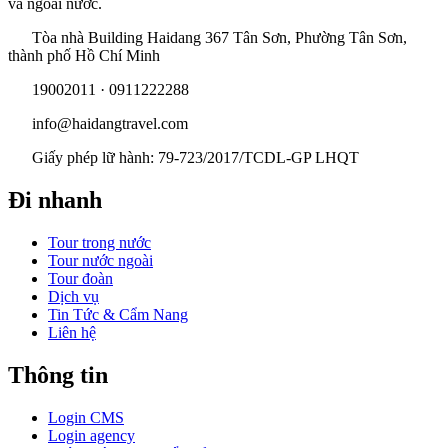
và ngoài nước.
Tòa nhà Building Haidang 367 Tân Sơn, Phường Tân Sơn,
thành phố Hồ Chí Minh
19002011 · 0911222288
info@haidangtravel.com
Giấy phép lữ hành: 79-723/2017/TCDL-GP LHQT
Đi nhanh
Tour trong nước
Tour nước ngoài
Tour đoàn
Dịch vụ
Tin Tức & Cẩm Nang
Liên hệ
Thông tin
Login CMS
Login agency