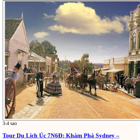
3-4 sao
Tour Du Lịch Úc 7N6Đ: Khám Phá Sydney –