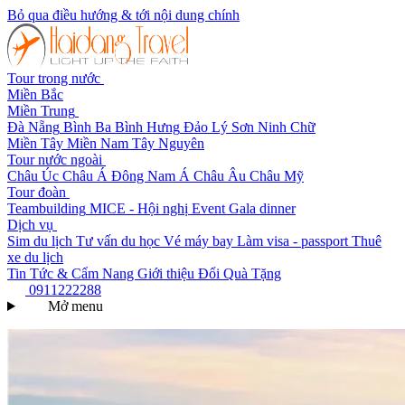
Bỏ qua điều hướng & tới nội dung chính
Tour trong nước
Miền Bắc
Miền Trung
Đà Nẵng
Bình Ba
Bình Hưng
Đảo Lý Sơn
Ninh Chữ
Miền Tây
Miền Nam
Tây Nguyên
Tour nước ngoài
Châu Úc
Châu Á
Đông Nam Á
Châu Âu
Châu Mỹ
Tour đoàn
Teambuilding
MICE - Hội nghị
Event Gala dinner
Dịch vụ
Sim du lịch
Tư vấn du học
Vé máy bay
Làm visa - passport
Thuê
xe du lịch
Tin Tức & Cẩm Nang
Giới thiệu
Đổi Quà Tặng
0911222288
Mở menu
Trang chủ
Danh mục tour
Tour Mùa Đông Châu Úc
Danh mục: Tour Mùa Đông Châu Úc