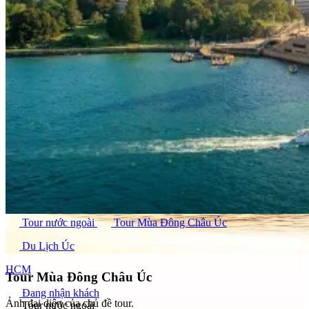
Tour nước ngoài
Tour Mùa Đông Châu Úc
Du Lịch Úc
HCM
Tour Mùa Đông Châu Úc
Đang nhận khách
Ảnh đại diện của chủ đề tour.
Tour nước ngoài