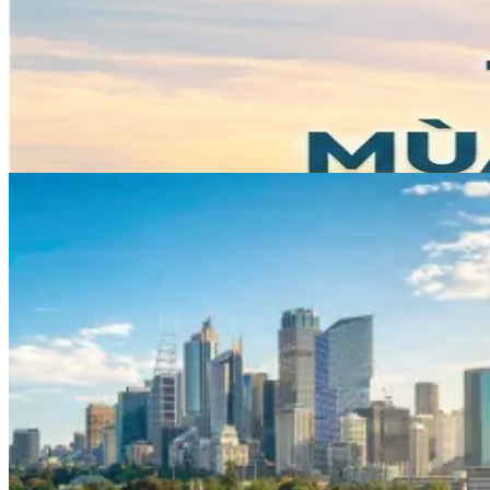
Phân loại tour
Tìm
Có
2
tour
Tour Mùa Đông Châu Úc
đang
bán chạy
0911222288