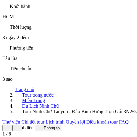
Khởi hành
HCM
Thời lượng
3 ngày 2 đêm
Phương tiện
Tàu lửa
Tiêu chuẩn
3 sao
Trang chủ
Tour trong nước
Miền Trung
Du Lịch Ninh Chữ
Tour Ninh Chữ Tanyoli - Đảo Bình Hưng Trọn Gói 3N2Đ:
Thư viện
Chi tiết tour
Lịch trình
Quyền lợi
Điều khoản tour
FAQ
Ảnh đại diện
Phóng to
1 / 6