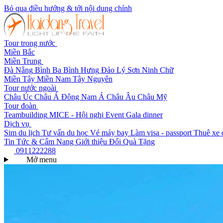
Bỏ qua điều hướng & tới nội dung chính
Tour trong nước
Miền Bắc
Miền Trung
Đà Nẵng
Bình Ba
Bình Hưng
Đảo Lý Sơn
Ninh Chữ
Miền Tây
Miền Nam
Tây Nguyên
Tour nước ngoài
Châu Úc
Châu Á
Đông Nam Á
Châu Âu
Châu Mỹ
Tour đoàn
Teambuilding
MICE - Hội nghị
Event Gala dinner
Dịch vụ
Sim du lịch
Tư vấn du học
Vé máy bay
Làm visa - passport
Thuê xe 
Tin Tức & Cẩm Nang
Giới thiệu
Đổi Quà Tặng
0911222288
Mở menu