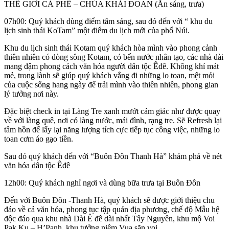
THẾ GIỚI CÀ PHÊ – CHÙA KHẢI ĐOAN (Ăn sáng, trưa)
07h00: Quý khách dùng điểm tâm sáng, sau đó đến với “ khu du
lịch sinh thái KoTam” một điểm du lịch mới của phố Núi.
Khu du lịch sinh thái Kotam quý khách hòa mình vào phong cảnh
thiên nhiên có dòng sông Kotam, có bến nước nhân tạo, các nhà dài
mang đậm phong cách văn hóa người dân tộc Êđê. Không khí mát
mẻ, trong lành sẽ giúp quý khách vẳng đi những lo toan, mệt mỏi
của cuộc sống hang ngày để trải mình vào thiên nhiên, phong gian
lý tưởng nơi này.
Đặc biệt check in tại Làng Tre xanh mướt cảm giác như được quay
về với làng quê, nơi có làng nước, mái đình, rạng tre. Sẽ Refresh lại
tâm hồn để lấy lại năng lượng tích cực tiếp tục công việc, những lo
toan cơm áo gạo tiền.
Sau đó quý khách đến với “Buôn Đôn Thanh Hà” khám phá về nét
văn hóa dân tộc Êđê
12h00: Quý khách nghỉ ngơi và dùng bữa trưa tại Buôn Đôn
Đến với Buôn Đôn -Thanh Hà, quý khách sẽ được giới thiệu chu
đáo về cả văn hóa, phong tục tập quán địa phương, chế độ Mẫu hệ
độc đáo qua khu nhà Dài Ê đê dài nhất Tây Nguyên, khu mộ Voi
Pak Ku – H’Panh, khu tưởng niệm Vua săn voi, …