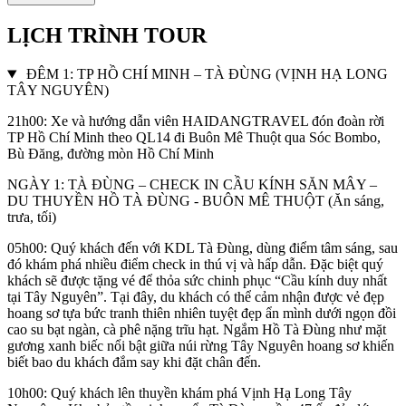
LỊCH TRÌNH TOUR
ĐÊM 1: TP HỒ CHÍ MINH – TÀ ĐÙNG (VỊNH HẠ LONG
TÂY NGUYÊN)
21h00: Xe và hướng dẫn viên HAIDANGTRAVEL đón đoàn rời
TP Hồ Chí Minh theo QL14 đi Buôn Mê Thuột qua Sóc Bombo,
Bù Đăng, đường mòn Hồ Chí Minh
NGÀY 1: TÀ ĐÙNG – CHECK IN CẦU KÍNH SĂN MÂY –
DU THUYỀN HỒ TÀ ĐÙNG - BUÔN MÊ THUỘT (Ăn sáng,
trưa, tối)
05h00: Quý khách đến với KDL Tà Đùng, dùng điểm tâm sáng, sau
đó khám phá nhiều điểm check in thú vị và hấp dẫn. Đặc biệt quý
khách sẽ được tặng vé để thỏa sức chinh phục “Cầu kính duy nhất
tại Tây Nguyên”. Tại đây, du khách có thể cảm nhận được vẻ đẹp
hoang sơ tựa bức tranh thiên nhiên tuyệt đẹp ẩn mình dưới ngọn đồi
cao su bạt ngàn, cà phê nặng trĩu hạt. Ngắm Hồ Tà Đùng như mặt
gương xanh biếc nổi bật giữa núi rừng Tây Nguyên hoang sơ khiến
biết bao du khách đắm say khi đặt chân đến.
10h00: Quý khách lên thuyền khám phá Vịnh Hạ Long Tây