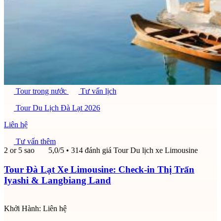
Tour trong nước
Tư vấn lịch
Tour Du Lịch Đà Lạt 2026
Liên hệ
Tư vấn thêm
2 or 5 sao
5,0/5
• 314 đánh giá
Tour Du lịch xe Limousine
Tour Đà Lạt Xe Limousine: Check-in Thị Trấn
Iyashi & Langbiang Land
Khởi Hành:
Liên hệ