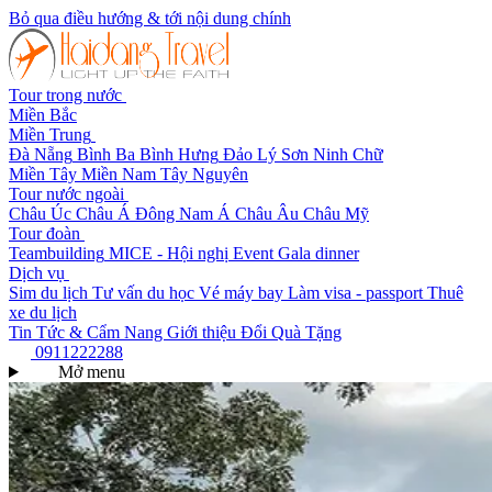
Bỏ qua điều hướng & tới nội dung chính
Tour trong nước
Miền Bắc
Miền Trung
Đà Nẵng
Bình Ba
Bình Hưng
Đảo Lý Sơn
Ninh Chữ
Miền Tây
Miền Nam
Tây Nguyên
Tour nước ngoài
Châu Úc
Châu Á
Đông Nam Á
Châu Âu
Châu Mỹ
Tour đoàn
Teambuilding
MICE - Hội nghị
Event Gala dinner
Dịch vụ
Sim du lịch
Tư vấn du học
Vé máy bay
Làm visa - passport
Thuê
xe du lịch
Tin Tức & Cẩm Nang
Giới thiệu
Đổi Quà Tặng
0911222288
Mở menu