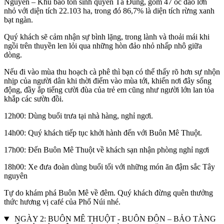
Nguyên – Khu bảo tồn sinh quyển Tà Đùng, gồm 47 ốc đảo lớn
nhỏ với diện tích 22.103 ha, trong đó 86,7% là diện tích rừng xanh
bạt ngàn.
Quý khách sẽ cảm nhận sự bình lặng, trong lành và thoải mái khi
ngồi trên thuyền len lỏi qua những hòn đảo nhỏ nhấp nhô giữa
dòng.
Nếu đi vào mùa thu hoạch cà phê thì bạn có thể thấy rõ hơn sự nhộn
nhịp của người dân khi thời điểm vào mùa tới, khiến nơi đây sống
động, đầy ắp tiếng cười đùa của trẻ em cũng như người lớn lan tỏa
khắp các sườn đồi.
12h00: Dùng buổi trưa tại nhà hàng, nghỉ ngơi.
14h00: Quý khách tiếp tục khởi hành đến với Buôn Mê Thuột.
17h00: Đến Buôn Mê Thuột về khách sạn nhận phòng nghỉ ngơi
18h00: Xe đưa đoàn dùng buổi tối với những món ăn đậm sắc Tây
nguyên
Tự do khám phá Buôn Mê về đêm. Quý khách đừng quên thưởng
thức hương vị café của Phố Núi nhé.
NGÀY 2: BUÔN MÊ THUỘT - BUÔN ĐÔN – BẢO TÀNG