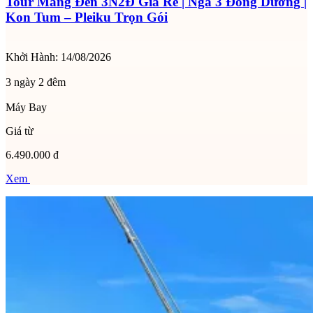
Tour Măng Đen 3N2Đ Giá Rẻ | Ngã 3 Đông Dương |
Kon Tum – Pleiku Trọn Gói
Khởi Hành:
14/08/2026
3 ngày 2 đêm
Máy Bay
Giá từ
6.490.000 đ
Xem