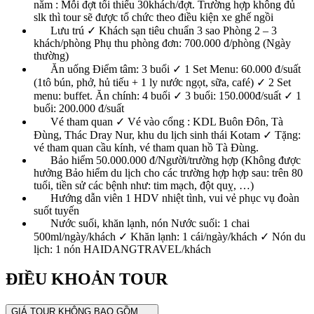
nằm : Mỗi đợt tối thiểu 30khách/đợt. Trường hợp không đủ
slk thì tour sẽ được tổ chức theo điều kiện xe ghế ngồi
Lưu trú ✓ Khách sạn tiêu chuẩn 3 sao Phòng 2 – 3
khách/phòng Phụ thu phòng đơn: 700.000 đ/phòng (Ngày
thường)
Ăn uống Điểm tâm: 3 buổi ✓ 1 Set Menu: 60.000 đ/suất
(1tô bún, phở, hủ tiếu + 1 ly nước ngọt, sữa, café) ✓ 2 Set
menu: buffet. Ăn chính: 4 buổi ✓ 3 buổi: 150.000đ/suất ✓ 1
buổi: 200.000 đ/suất
Vé tham quan ✓ Vé vào cổng : KDL Buôn Đôn, Tà
Đùng, Thác Dray Nur, khu du lịch sinh thái Kotam ✓ Tặng:
vé tham quan cầu kính, vé tham quan hồ Tà Đùng.
Bảo hiểm 50.000.000 đ/Người/trường hợp (Không được
hưởng Bảo hiểm du lịch cho các trường hợp hợp sau: trên 80
tuổi, tiền sử các bệnh như: tim mạch, đột quỵ, …)
Hướng dẫn viên 1 HDV nhiệt tình, vui vẻ phục vụ đoàn
suốt tuyến
Nước suối, khăn lạnh, nón Nước suối: 1 chai
500ml/ngày/khách ✓ Khăn lạnh: 1 cái/ngày/khách ✓ Nón du
lịch: 1 nón HAIDANGTRAVEL/khách
ĐIỀU KHOẢN TOUR
GIÁ TOUR KHÔNG BAO GỒM