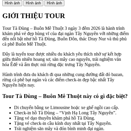
Hình ảnh
Hình ảnh
Hình ảnh
GIỚI THIỆU TOUR
Tour Tà Đùng – Buôn Mê Thuột 3 ngày 3 đêm 2026 là hành trình
khám phá vẻ đẹp hùng vĩ của đại ngàn Tây Nguyên với những điểm
đến nổi bật như hồ Tà Đùng, Buôn Đôn, thác Dray Nur và thủ phủ
cà phê Buôn Mê Thuột.
Đây là tuyến tour được nhiều du khách yêu thích nhờ sự kết hợp
giữa thiên nhiên hoang sơ, săn mây cao nguyên, trải nghiệm văn
hóa Êđê và ẩm thực núi rừng đặc trưng Tây Nguyên.
Hành trình đưa du khách đi qua những cung đường đất đỏ bazan,
rừng cà phê bạt ngàn và các điểm check-in đẹp bậc nhất Tây
Nguyên hiện nay.
Tour Tà Đùng – Buôn Mê Thuột này có gì đặc biệt?
Di chuyển bằng xe Limousine hoặc xe ghế ngồi cao cấp.
Check-in hồ Tà Đùng – “Vịnh Hạ Long Tây Nguyên”.
Tặng vé dạo thuyền khám phá hồ Tà Đùng.
Tặng vé check-in cầu kính duy nhất tại Tây Nguyên.
Trải nghiệm săn mây và đón bình minh đại ngàn.