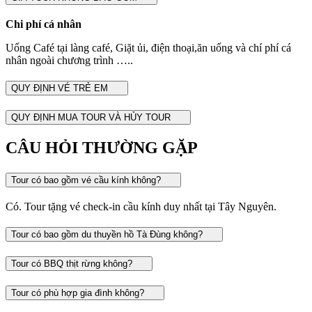
Chi phí cá nhân
Uống Café tại làng café, Giặt ủi, điện thoại,ăn uống và chí phí cá
nhân ngoài chương trình …..
QUY ĐỊNH VÉ TRẺ EM
QUY ĐỊNH MUA TOUR VÀ HỦY TOUR
CÂU HỎI THƯỜNG GẶP
Tour có bao gồm vé cầu kính không?
Có. Tour tặng vé check-in cầu kính duy nhất tại Tây Nguyên.
Tour có bao gồm du thuyền hồ Tà Đùng không?
Tour có BBQ thịt rừng không?
Tour có phù hợp gia đình không?