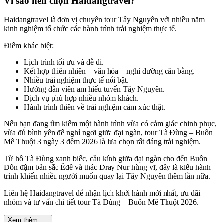
Vì sao nên chọn Haidangtravel?
Haidangtravel là đơn vị chuyên tour Tây Nguyên với nhiều năm
kinh nghiệm tổ chức các hành trình trải nghiệm thực tế.
Điểm khác biệt:
Lịch trình tối ưu và dễ đi.
Kết hợp thiên nhiên – văn hóa – nghỉ dưỡng cân bằng.
Nhiều trải nghiệm thực tế nổi bật.
Hướng dẫn viên am hiểu tuyến Tây Nguyên.
Dịch vụ phù hợp nhiều nhóm khách.
Hành trình thiên về trải nghiệm cảm xúc thật.
Nếu bạn đang tìm kiếm một hành trình vừa có cảm giác chinh phục,
vừa đủ bình yên để nghỉ ngơi giữa đại ngàn, tour Tà Đùng – Buôn
Mê Thuột 3 ngày 3 đêm 2026 là lựa chọn rất đáng trải nghiệm.
Từ hồ Tà Đùng xanh biếc, cầu kính giữa đại ngàn cho đến Buôn
Đôn đậm bản sắc Êđê và thác Dray Nur hùng vĩ, đây là kiểu hành
trình khiến nhiều người muốn quay lại Tây Nguyên thêm lần nữa.
Liên hệ Haidangtravel để nhận lịch khởi hành mới nhất, ưu đãi
nhóm và tư vấn chi tiết tour Tà Đùng – Buôn Mê Thuột 2026.
Xem thêm