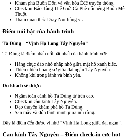
Khám phá Buôn Đôn và văn hóa Êđê truyền thống.
Check-in Bảo Tàng Thế Giới Cà Phê nổi tiếng Buôn Mê
Thuột.
Tham quan thác Dray Nur hùng vĩ.
Điểm nổi bật của hành trình
Tà Đùng – “Vịnh Hạ Long Tây Nguyên”
Tà Đùng là điểm nhấn nổi bật nhất của hành trình với:
Hàng chục đảo nhỏ nhấp nhô giữa mặt hồ xanh biếc.
Thiên nhiên hoang sơ giữa đại ngàn Tây Nguyên.
Không khí trong lành và bình yên.
Du khách sẽ được:
Ngắm toàn cảnh hồ Tà Đùng từ trên cao.
Check-in cầu kính Tây Nguyên.
Dạo thuyền khám phá hồ Tà Đùng.
Săn mây và đón bình minh giữa núi rừng.
Đây là điểm đến được ví như “Vịnh Hạ Long giữa đại ngàn”.
Cầu kính Tây Nguyên – Điểm check-in cực hot