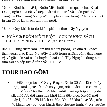
16h00: Khởi hành về lại Buôn Mê Thuột, tham quan chùa Khải
Đoan, ngôi chùa lớn và đep nhất xứ Ban Mê và đoàn ghé “Bảo
Tàng Cà Phê Trung Nguyên” (chi phí vé vào trong tự túc) để check
in sau đó về lại khách sạn nghỉ ngơi.
18h00: Quý khách tự do khám phá ẩm thực Tây Nguyên
NGÀY 3: BUÔN MÊ THUỘT – CON ĐƯỜNG SÁCH -
THÁC DRAY NUR - TP.HCM (Ăn sáng, trưa)
06h00: Dùng điểm tâm, làm thủ tục trả phòng, xe đưa du khách
tham quan thác Dray’Nu. Đây là một trong những dòng thác hùng
vỹ và gắn liền với nhiều huyền thoại nhất Tây Nguyên, dùng cơm
trưa sau đó tiếp tục lộ trình về TP.HCM,…
TOUR BAO GỒM
Điều kiện tour ✓ Xe ghế ngồi: Xe từ 30 đến 45 chỗ tùy
lượng khách, xe đời mới máy lạnh, đón khách theo chương
trình. Mỗi đợt tối thiểu 25 khách/đợt. Trường hợp không đủ
slk thì được dời sang lịch khởi hành tiếp theo. Xe đời mới
máy lạnh (25 – 28 khách xe 30c, 30 – 33 khách xe 35c, trên
40 khách xe 45c), đón khách theo chương trình. ✓ Xe giường