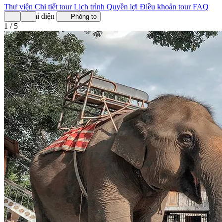
Thư viện
Chi tiết tour
Lịch trình
Quyền lợi
Điều khoản tour
FAQ
Ảnh đại diện
Phóng to
1 / 5