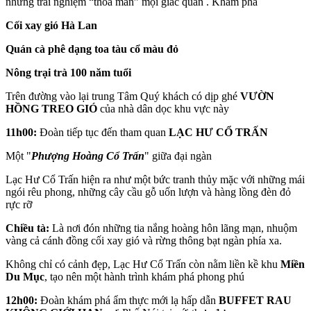
những trải nghiệm “thoả mãn” mọi giác quan . Khám phá
Cối xay gió Hà Lan
Quán cà phê dạng toa tàu cổ màu đỏ
Nông trại trà 100 năm tuổi
Trên đường vào lại trung Tâm Quý khách có dịp ghé
VƯỜN
HỒNG TREO GIÓ
của nhà dân dọc khu vực này
11h00:
Đoàn tiếp tục đến tham quan
LẠC HƯ CỔ TRẤN
Một "
Phượng Hoàng Cổ Trấn
" giữa đại ngàn
Lạc Hư Cổ Trấn hiện ra như một bức tranh thủy mặc với những mái
ngói rêu phong, những cây cầu gỗ uốn lượn và hàng lồng đèn đỏ
rực rỡ
Chiều tà:
Là nơi đón những tia nắng hoàng hôn lãng mạn, nhuộm
vàng cả cánh đồng cối xay gió và rừng thông bạt ngàn phía xa.
Không chỉ có cảnh đẹp, Lạc Hư Cổ Trấn còn nằm liền kề khu
Miền
Du Mục
, tạo nên một hành trình khám phá phong phú
12h00:
Đoàn khám phá ẩm thực mới lạ hấp dẫn
BUFFET RAU