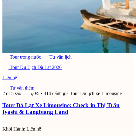
Tour trong nước
Tư vấn lịch
Tour Du Lịch Đà Lạt 2026
Liên hệ
Tư vấn thêm
2 or 5 sao
5,0/5
• 314 đánh giá
Tour Du lịch xe Limousine
Tour Đà Lạt Xe Limousine: Check-in Thị Trấn
Iyashi & Langbiang Land
Khởi Hành:
Liên hệ