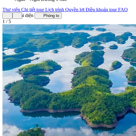
Thư viện
Chi tiết tour
Lịch trình
Quyền lợi
Điều khoản tour
FAQ
Ảnh đại diện
Phóng to
1 / 5