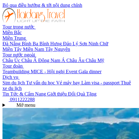
Bỏ qua điều hướng & tới nội dung chính
Tour trong nước
Miền Bắc
Miền Trung
Đà Nẵng
Bình Ba
Bình Hưng
Đảo Lý Sơn
Ninh Chữ
Miền Tây
Miền Nam
Tây Nguyên
Tour nước ngoài
Châu Úc
Châu Á
Đông Nam Á
Châu Âu
Châu Mỹ
Tour đoàn
Teambuilding
MICE - Hội nghị
Event Gala dinner
Dịch vụ
Sim du lịch
Tư vấn du học
Vé máy bay
Làm visa - passport
Thuê
xe du lịch
Tin Tức & Cẩm Nang
Giới thiệu
Đổi Quà Tặng
0911222288
Mở menu