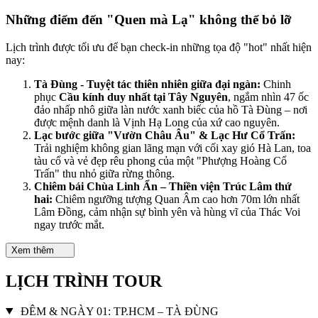
Những điểm đến "Quen mà Lạ" không thể bỏ lỡ
Lịch trình được tối ưu để bạn check-in những tọa độ "hot" nhất hiện
nay:
Tà Đùng - Tuyệt tác thiên nhiên giữa đại ngàn:
Chinh
phục
Cầu kính duy nhất tại Tây Nguyên
, ngắm nhìn 47 ốc
đảo nhấp nhô giữa làn nước xanh biếc của hồ Tà Đùng – nơi
được mệnh danh là Vịnh Hạ Long của xứ cao nguyên.
Lạc bước giữa "Vườn Châu Âu" & Lạc Hư Cổ Trấn:
Trải nghiệm không gian lãng mạn với cối xay gió Hà Lan, toa
tàu cổ và vẻ đẹp rêu phong của một "Phượng Hoàng Cổ
Trấn" thu nhỏ giữa rừng thông.
Chiêm bái Chùa Linh Ẩn – Thiền viện Trúc Lâm thứ
hai:
Chiêm ngưỡng tượng Quan Âm cao hơn 70m lớn nhất
Lâm Đồng, cảm nhận sự bình yên và hùng vĩ của Thác Voi
ngay trước mắt.
Xem thêm
LỊCH TRÌNH TOUR
ĐÊM & NGÀY 01: TP.HCM – TÀ ĐÙNG