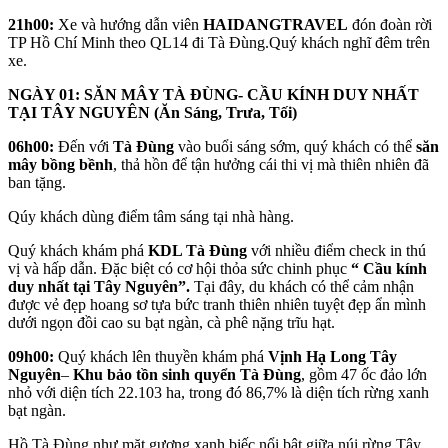
21h00:
Xe và hướng dẫn viên
HAIDANGTRAVEL
đón đoàn rời
TP Hồ Chí Minh theo QL14 đi Tà Đùng.Quý khách nghĩ đêm trên
xe.
NGÀY 01: SĂN MÂY TÀ ĐÙNG- CẦU KÍNH DUY NHẤT
TẠI TÂY NGUYÊN (Ăn Sáng, Trưa, Tối)
06h00:
Đến với
Tà Đùng
vào buổi sáng sớm, quý khách có thể
săn
mây bồng bềnh
, thả hồn để tận hưởng cái thi vị mà thiên nhiên đã
ban tặng.
Qúy khách dùng điểm tâm sáng tại nhà hàng.
Quý khách khám phá
KDL Tà Đùng
với nhiều điểm check in thú
vị và hấp dẫn. Đặc biệt có cơ hội thỏa sức chinh phục
“ Cầu kính
duy nhất tại Tây Nguyên”.
Tại đây, du khách có thể cảm nhận
được vẻ đẹp hoang sơ tựa bức tranh thiên nhiên tuyệt đẹp ẩn mình
dưới ngọn đồi cao su bạt ngàn, cà phê nặng trĩu hạt.
09h00:
Quý khách lên thuyền khám phá
Vịnh Hạ Long Tây
Nguyên
–
Khu bảo tồn sinh quyển Tà Đùng
, gồm 47 ốc đảo lớn
nhỏ với diện tích 22.103 ha, trong đó 86,7% là diện tích rừng xanh
bạt ngàn.
Hồ Tà Đùng như mặt gương xanh biếc nổi bật giữa núi rừng Tây