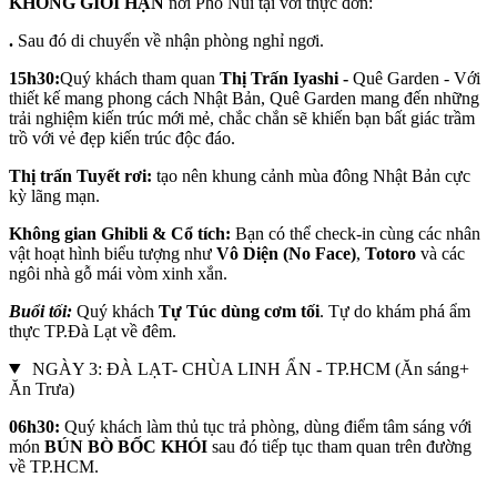
KHÔNG GIỚI HẠN
nơi Phố Núi tại với thực đơn:
.
Sau đó di chuyển về nhận phòng nghỉ ngơi.
15h30:
Quý khách tham quan
Thị Trấn Iyashi -
Quê Garden - Với
thiết kế mang phong cách Nhật Bản, Quê Garden mang đến những
trải nghiệm kiến trúc mới mẻ, chắc chắn sẽ khiến bạn bất giác trầm
trồ với vẻ đẹp kiến trúc độc đáo.
Thị trấn Tuyết rơi:
tạo nên khung cảnh mùa đông Nhật Bản cực
kỳ lãng mạn.
Không gian Ghibli & Cổ tích:
Bạn có thể check-in cùng các nhân
vật hoạt hình biểu tượng như
Vô Diện (No Face)
,
Totoro
và các
ngôi nhà gỗ mái vòm xinh xắn.
Buổi tối:
Quý khách
Tự Túc dùng cơm tối
. Tự do khám phá ẩm
thực TP.Đà Lạt về đêm.
NGÀY 3: ĐÀ LẠT- CHÙA LINH ẨN - TP.HCM (Ăn sáng+
Ăn Trưa)
06h30:
Quý khách làm thủ tục trả phòng, dùng điểm tâm sáng với
món
BÚN BÒ BỐC KHÓI
sau đó tiếp tục tham quan trên đường
về TP.HCM.