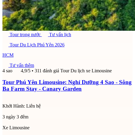
Tour trong nước
Tư vấn lịch
Tour Du Lịch Phú Yên 2026
HCM
Tư vấn thêm
4 sao
4,9/5
• 311 đánh giá
Tour Du lịch xe Limousine
Tour Phú Yên Limousine: Nghỉ Dưỡng 4 Sao - Sông
Ba Farm Stay - Canary Garden
Khởi Hành:
Liên hệ
3 ngày 3 đêm
Xe Limousine