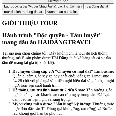
Dưỡng 5 Sao
Lạc bước giữa "Vườn Châu Âu" & Lạc Hư Cổ Trấn
t à đùng đà lạt
tour du lich ta dung da lat
vuon chau au da lat
GIỚI THIỆU TOUR
Hành trình "Độc quyền - Tâm huyết"
mang dấu ấn HAIDANGTRAVEL
Tại sao nên chọn chúng tôi? Đây không chỉ là tour du lịch thông
thường, mà là sản phẩm được
Hải Đăng
thiết kế bằng tất cả sự tận
tâm để mang lại giá trị khác biệt:
Di chuyển đẳng cấp với "Chuyên cơ mặt đất" Limousine:
Quên đi cảm giác say xe hay chật chội, dòng xe Limousine
24-28 chỗ với ghế ngả sâu, tiện nghi hiện đại sẽ giúp bạn nghỉ
ngơi trọn vẹn suốt hành trình.
Hệ thống lưu trú linh hoạt từ 2 đến 5 sao:
Tận hưởng giấc
ngủ êm ái tại các khách sạn cao cấp ngay trung tâm Đà Lạt,
đảm bảo sự tiện nghi và sang trọng.
Mỹ vị vùng miền được "Săn lùng" kỹ lưỡng:
Thưởng thức
thực đơn đặc sản Tà Đùng (gà kho gừng, rau rừng) và Buffet
rau không giới hạn tại phố núi.