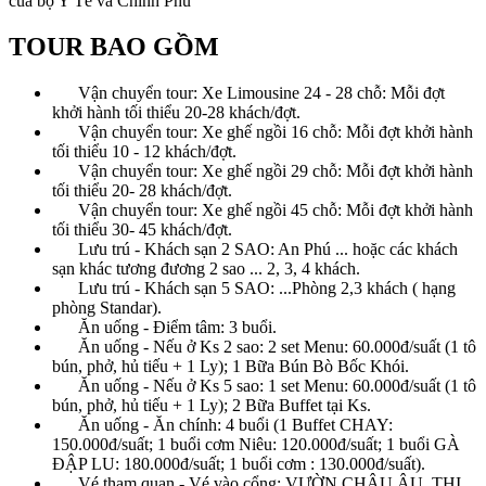
của bộ Y Tế và Chính Phủ“
TOUR BAO GỒM
Vận chuyển tour: Xe Limousine 24 - 28 chỗ: Mỗi đợt
khởi hành tối thiểu 20-28 khách/đợt.
Vận chuyển tour: Xe ghế ngồi 16 chỗ: Mỗi đợt khởi hành
tối thiểu 10 - 12 khách/đợt.
Vận chuyển tour: Xe ghế ngồi 29 chỗ: Mỗi đợt khởi hành
tối thiểu 20- 28 khách/đợt.
Vận chuyển tour: Xe ghế ngồi 45 chỗ: Mỗi đợt khởi hành
tối thiểu 30- 45 khách/đợt.
Lưu trú - Khách sạn 2 SAO: An Phú ... hoặc các khách
sạn khác tương đương 2 sao ... 2, 3, 4 khách.
Lưu trú - Khách sạn 5 SAO: ...Phòng 2,3 khách ( hạng
phòng Standar).
Ăn uống - Điểm tâm: 3 buổi.
Ăn uống - Nếu ở Ks 2 sao: 2 set Menu: 60.000đ/suất (1 tô
bún, phở, hủ tiếu + 1 Ly); 1 Bữa Bún Bò Bốc Khói.
Ăn uống - Nếu ở Ks 5 sao: 1 set Menu: 60.000đ/suất (1 tô
bún, phở, hủ tiếu + 1 Ly); 2 Bữa Buffet tại Ks.
Ăn uống - Ăn chính: 4 buổi (1 Buffet CHAY:
150.000đ/suất; 1 buổi cơm Niêu: 120.000đ/suất; 1 buổi GÀ
ĐẬP LU: 180.000đ/suất; 1 buổi cơm : 130.000đ/suất).
Vé tham quan - Vé vào cổng: VƯỜN CHÂU ÂU, THỊ