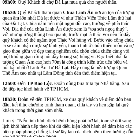
09h00:
Quý Khách đi chợ Đà Lạt mua quà cho người thân.
10h30:
Quý Khách tham quan
Chùa Linh Ẩn
nơi an tọa của tượng
quan âm lớn nhất Đà lạt được ví như Thiền Viện Trúc Lâm thứ hai
của Đà Lạt. Chùa nằm trên một ngọn đồi cao, hướng về phía thác
Voi. Địa thế của chùa Linh Ẩn được xem là “toạ sơn ngoạ thuỷ”,
với những rừng thông bao quanh, trước mặt là thác Voi nên từ đây
quý khách có thể ngắm trọn Thác Voi hùng vĩ. Bước vào cổng chùa
ta sẽ cảm nhận được sự bình yên, thanh tịnh ở chốn thiền môn và sự
giao thoa giữa vẻ đẹp trang nghiêm của chốn chùa chiền cùng với
một không gian rừng núi đầy hoang sơ, hùng vĩ. Đặc biệt nhất là
tượng Quan Âm cao hơn 70m là công trình kiến trúc tiêu biểu và
nổi bật nhất ở Linh Ẩn Tự Đà Lạt. Đây cũng là bức tượng Quan
Thế Âm cao nhất tại Lâm Đồng tính đến thời điểm hiện tại.
12h00
: Đến
TP Bảo Lộc
. Đoàn dùng bữa trưa tại Nhà hàng. Sau
đó tiếp tục khởi hành về TP.HCM.
18h30:
Đoàn về đến TPHCM, xe đưa quý khách về điểm đón ban
đầu, kết thúc chương trình tham quan, chia tay và hẹn gặp lại quý
khách trong thời gian sớm nhất.
Lưu ý: “Nếu tình hình dịch bệnh bùng phát trở lại, tour sẽ dời sang
lịch khởi hành tiếp theo khi đủ điều kiện khởi hành để đảm bảo các
biện pháp phòng chống lại sự lây lan của dịch bệnh theo hướng dẫn