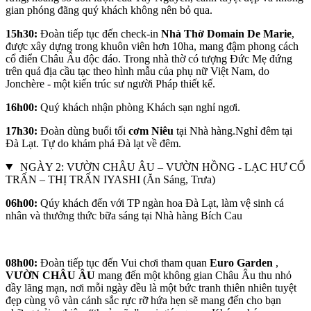
gian phóng đãng quý khách không nên bỏ qua.
15h30:
Đoàn tiếp tục đến check-in
Nhà Thờ Domain De Marie
,
được xây dựng trong khuôn viên hơn 10ha, mang đậm phong cách
cổ điển Châu Âu độc đáo. Trong nhà thờ có tượng Đức Mẹ đứng
trên quả địa cầu tạc theo hình mẫu của phụ nữ Việt Nam, do
Jonchère - một kiến trúc sư người Pháp thiết kế.
16h00:
Quý khách nhận phòng Khách sạn nghỉ ngơi.
17h30:
Đoàn dùng buổi tối
cơm Niêu
tại Nhà hàng.Nghỉ đêm tại
Đà Lạt. Tự do khám phá Đà lạt về đêm.
NGÀY 2: VƯỜN CHÂU ÂU – VƯỜN HỒNG - LẠC HƯ CỔ
TRẤN – THỊ TRẤN IYASHI (Ăn Sáng, Trưa)
06h00:
Qúy khách đến với TP ngàn hoa Đà Lạt, làm vệ sinh cá
nhân và thưởng thức bữa sáng tại Nhà hàng Bích Cau
08h00:
Đoàn tiếp tục đến Vui chơi tham quan
Euro Garden
,
VƯỜN CHÂU ÂU
mang đến một không gian Châu Âu thu nhỏ
đầy lãng mạn, nơi mỗi ngày đều là một bức tranh thiên nhiên tuyệt
đẹp cùng vô vàn cảnh sắc rực rỡ hứa hẹn sẽ mang đến cho bạn