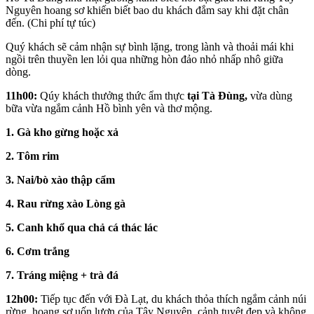
Nguyên hoang sơ khiến biết bao du khách đắm say khi đặt chân
đến. (Chi phí tự túc)
Quý khách sẽ cảm nhận sự bình lặng, trong lành và thoải mái khi
ngồi trên thuyền len lỏi qua những hòn đảo nhỏ nhấp nhô giữa
dòng.
11h00:
Qúy khách thưởng thức ẩm thực
tại Tà Đùng,
vừa dùng
bữa vừa ngắm cảnh Hồ bình yên và thơ mộng.
1.
Gà kho gừng hoặc xả
2. Tôm rim
3. Nai/bò xào thập cẩm
4. Rau rừng xào Lòng gà
5. Canh khổ qua chả cá thác lác
6. Cơm trắng
7. Tráng miệng + trà đá
12h00:
Tiếp tục đến với Đà Lạt, du khách thỏa thích ngắm cảnh núi
rừng, hoang sơ uốn lượn của Tây Nguyên, cảnh tuyệt đẹp và không