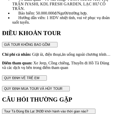
TRẤN IYASHI, KDL FRESH GARDEN, LẠC HƯ CỔ
TRẤN.
Bảo hiểm: 50.000.000đ/Người/trường hợp.
Hướng dẫn viên: 1 HDV nhiệt tình, vui vẻ phục vụ đoàn
suốt tuyến.
ĐIỀU KHOẢN TOUR
GIÁ TOUR KHÔNG BAO GỒM
Chi phí cá nhân:
Giặt ủi, điện thoại,ăn uống ngoài chương trình…
Điểm tham quan:
Xe Jeep, Cồng chiêng, Thuyền đi Hồ Tà Đùng
và các dịch vụ bên trong điểm tham quan
QUY ĐỊNH VÉ TRẺ EM
QUY ĐỊNH MUA TOUR VÀ HỦY TOUR
CÂU HỎI THƯỜNG GẶP
Tour Tà Đùng Đà Lạt 3N3Đ khởi hành vào thời gian nào?