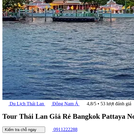
Du Lịch Thái Lan
Đông Nam Á
4,8/5 • 53 lượt đánh giá
Tour Thái Lan Giá Rẻ Bangkok Pattaya N
0911222288
Kiểm tra chỗ ngay