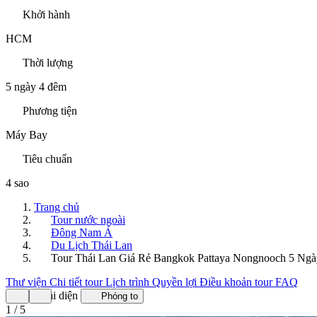
Khởi hành
HCM
Thời lượng
5 ngày 4 đêm
Phương tiện
Máy Bay
Tiêu chuẩn
4 sao
Trang chủ
Tour nước ngoài
Đông Nam Á
Du Lịch Thái Lan
Tour Thái Lan Giá Rẻ Bangkok Pattaya Nongnooch 5 Ng
Thư viện
Chi tiết tour
Lịch trình
Quyền lợi
Điều khoản tour
FAQ
Ảnh đại diện
Phóng to
1 / 5