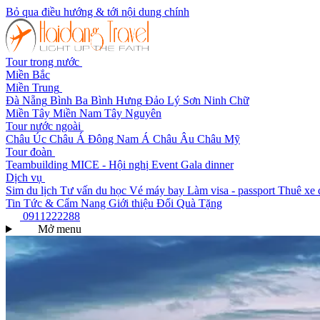
Bỏ qua điều hướng & tới nội dung chính
Tour trong nước
Miền Bắc
Miền Trung
Đà Nẵng
Bình Ba
Bình Hưng
Đảo Lý Sơn
Ninh Chữ
Miền Tây
Miền Nam
Tây Nguyên
Tour nước ngoài
Châu Úc
Châu Á
Đông Nam Á
Châu Âu
Châu Mỹ
Tour đoàn
Teambuilding
MICE - Hội nghị
Event Gala dinner
Dịch vụ
Sim du lịch
Tư vấn du học
Vé máy bay
Làm visa - passport
Thuê xe 
Tin Tức & Cẩm Nang
Giới thiệu
Đổi Quà Tặng
0911222288
Mở menu