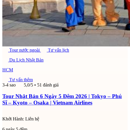
Tour nước ngoài
Tư vấn lịch
Du Lịch Nhật Bản
HCM
Tư vấn thêm
3-4 sao
5,0/5
• 51 đánh giá
Tour Nhật Bản 6 Ngày 5 Đêm 2026 | Tokyo – Phú
Sĩ – Kyoto – Osaka | Vietnam Airlines
Khởi Hành:
Liên hệ
6 ngày 5 đêm