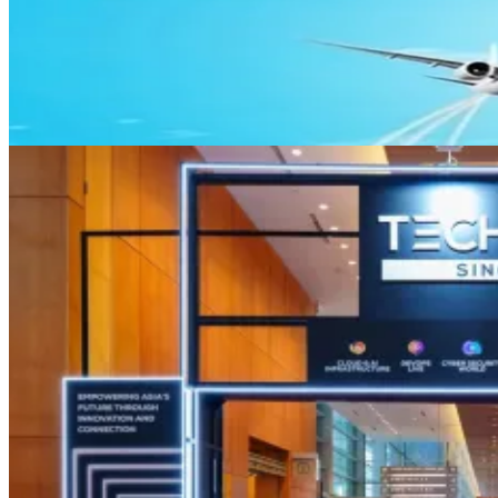
Phân loại tour
Tìm
Có
32
tour
Du lịch hè 2026
đang bán chạy
0911222288