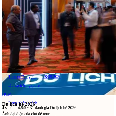
Tour nước ngoài
28/09/2026
Du Lịch Singapore
HCM
Đang nhận khách
Du lịch hè 2026
4 sao
4,9/5
• 31 đánh giá
Du lịch hè 2026
Ảnh đại diện của chủ đề tour.