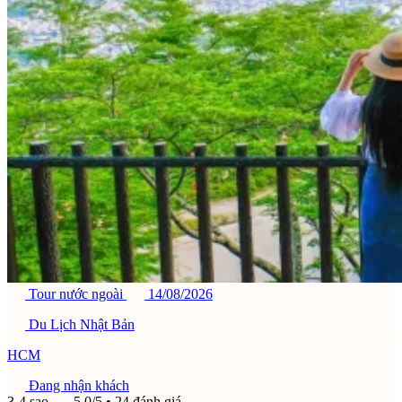
Tour nước ngoài
14/08/2026
Du Lịch Nhật Bản
HCM
Đang nhận khách
3-4 sao
5,0/5
• 24 đánh giá