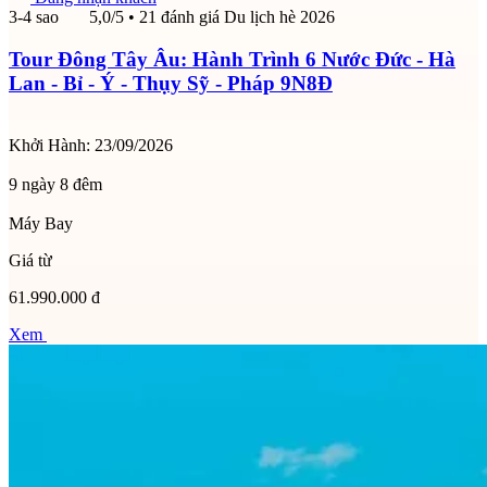
3-4 sao
5,0/5
• 21 đánh giá
Du lịch hè 2026
Tour Đông Tây Âu: Hành Trình 6 Nước Đức - Hà
Lan - Bỉ - Ý - Thụy Sỹ - Pháp 9N8Đ
Khởi Hành:
23/09/2026
9 ngày 8 đêm
Máy Bay
Giá từ
61.990.000 đ
Xem