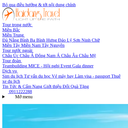
Bỏ qua điều hướng & tới nội dung chính
Tour trong nước
Miền Bắc
Miền Trung
Đà Nẵng
Bình Ba
Bình Hưng
Đảo Lý Sơn
Ninh Chữ
Miền Tây
Miền Nam
Tây Nguyên
Tour nước ngoài
Châu Úc
Châu Á
Đông Nam Á
Châu Âu
Châu Mỹ
Tour đoàn
Teambuilding
MICE - Hội nghị
Event Gala dinner
Dịch vụ
Sim du lịch
Tư vấn du học
Vé máy bay
Làm visa - passport
Thuê
xe du lịch
Tin Tức & Cẩm Nang
Giới thiệu
Đổi Quà Tặng
0911222288
Mở menu
Trang chủ
Danh mục tour
Du lịch hè 2026
Danh mục: Du lịch hè 2026