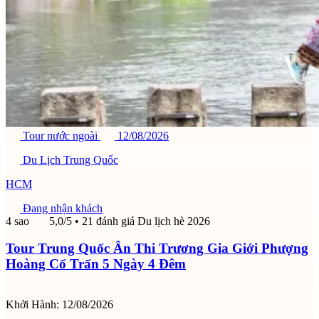
Tour nước ngoài
12/08/2026
Du Lịch Trung Quốc
HCM
Đang nhận khách
4 sao
5,0/5
• 21 đánh giá
Du lịch hè 2026
Tour Trung Quốc Ân Thi Trương Gia Giới Phượng
Hoàng Cổ Trấn 5 Ngày 4 Đêm
Khởi Hành:
12/08/2026