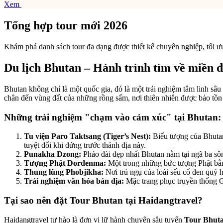
Xem
Tổng hợp tour mới 2026
Khám phá danh sách tour đa dạng được thiết kế chuyên nghiệp, tối ưu
Du lịch Bhutan – Hành trình tìm về miền đấ
Bhutan không chỉ là một quốc gia, đó là một trải nghiệm tâm linh sâ
chân đến vùng đất của những rồng sấm, nơi thiên nhiên được bảo tồn
Những trải nghiệm "chạm vào cảm xúc" tại Bhutan:
Tu viện Paro Taktsang (Tiger’s Nest):
Biểu tượng của Bhutan,
tuyệt đối khi đứng trước thánh địa này.
Punakha Dzong:
Pháo đài đẹp nhất Bhutan nằm tại ngã ba sôn
Tượng Phật Dordenma:
Một trong những bức tượng Phật bằng
Thung lũng Phobjikha:
Nơi trú ngụ của loài sếu cổ đen quý 
Trải nghiệm văn hóa bản địa:
Mặc trang phục truyền thống Gh
Tại sao nên đặt Tour Bhutan tại Haidangtravel?
Haidangtravel tự hào là đơn vị lữ hành chuyên sâu tuyến
Tour Bhuta