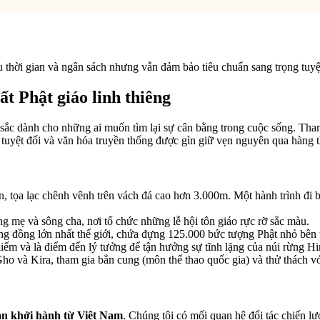
 thời gian và ngân sách nhưng vẫn đảm bảo tiêu chuẩn sang trọng tuyệ
t Phật giáo linh thiêng
u sắc dành cho những ai muốn tìm lại sự cân bằng trong cuộc sống. Th
 tuyệt đối và văn hóa truyền thống được gìn giữ vẹn nguyên qua hàng t
 tọa lạc chênh vênh trên vách đá cao hơn 3.000m. Một hành trình đi b
g mẹ và sông cha, nơi tổ chức những lễ hội tôn giáo rực rỡ sắc màu.
 đồng lớn nhất thế giới, chứa đựng 125.000 bức tượng Phật nhỏ bên t
hiếm và là điểm đến lý tưởng để tận hưởng sự tĩnh lặng của núi rừng H
o và Kira, tham gia bắn cung (môn thể thao quốc gia) và thử thách v
n khởi hành từ Việt Nam
. Chúng tôi có mối quan hệ đối tác chiến lư