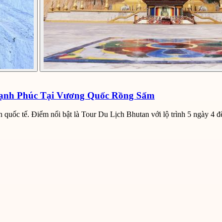
Hạnh Phúc Tại Vương Quốc Rồng Sấm
n quốc tế. Điểm nổi bật là Tour Du Lịch Bhutan với lộ trình 5 ngày 4 đ