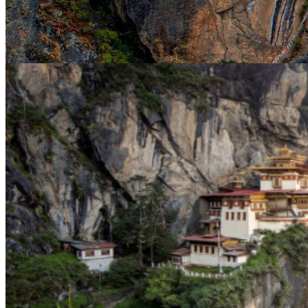
Có
1
tour
Tour Du Lịch Bhutan
đang bán 
0911222288