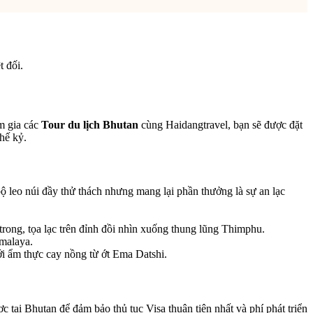
t đối.
am gia các
Tour du lịch Bhutan
cùng Haidangtravel, bạn sẽ được đặt
hế kỷ.
ộ leo núi đầy thử thách nhưng mang lại phần thưởng là sự an lạc
rong, tọa lạc trên đỉnh đồi nhìn xuống thung lũng Thimphu.
imalaya.
ới ẩm thực cay nồng từ ớt Ema Datshi.
ợc tại Bhutan để đảm bảo thủ tục Visa thuận tiện nhất và phí phát triển