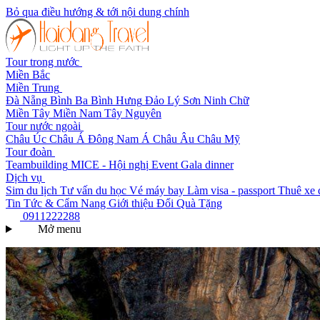
Bỏ qua điều hướng & tới nội dung chính
Tour trong nước
Miền Bắc
Miền Trung
Đà Nẵng
Bình Ba
Bình Hưng
Đảo Lý Sơn
Ninh Chữ
Miền Tây
Miền Nam
Tây Nguyên
Tour nước ngoài
Châu Úc
Châu Á
Đông Nam Á
Châu Âu
Châu Mỹ
Tour đoàn
Teambuilding
MICE - Hội nghị
Event Gala dinner
Dịch vụ
Sim du lịch
Tư vấn du học
Vé máy bay
Làm visa - passport
Thuê xe 
Tin Tức & Cẩm Nang
Giới thiệu
Đổi Quà Tặng
0911222288
Mở menu
Trang chủ
Tour nước ngoài
Tour Du Lịch Bhutan
Quốc gia: Tour Du Lịch Bhutan
Tìm