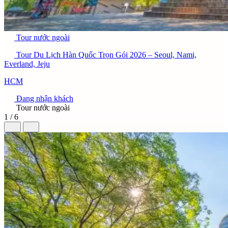
Tour nước ngoài
Tour Du Lịch Hàn Quốc Trọn Gói 2026 – Seoul, Nami,
Everland, Jeju
HCM
Đang nhận khách
Tour nước ngoài
1 / 6