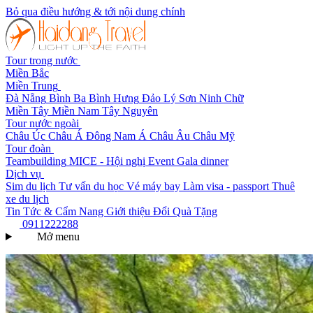
Bỏ qua điều hướng & tới nội dung chính
Tour trong nước
Miền Bắc
Miền Trung
Đà Nẵng
Bình Ba
Bình Hưng
Đảo Lý Sơn
Ninh Chữ
Miền Tây
Miền Nam
Tây Nguyên
Tour nước ngoài
Châu Úc
Châu Á
Đông Nam Á
Châu Âu
Châu Mỹ
Tour đoàn
Teambuilding
MICE - Hội nghị
Event Gala dinner
Dịch vụ
Sim du lịch
Tư vấn du học
Vé máy bay
Làm visa - passport
Thuê
xe du lịch
Tin Tức & Cẩm Nang
Giới thiệu
Đổi Quà Tặng
0911222288
Mở menu
Trang chủ
Tour nước ngoài
Tour Du Lịch Hàn Quốc Trọn Gói 2026 – Seoul, Nami,
Everland, Jeju