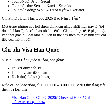
Tour 5N5Đ: Jeju – Seoul
Tour mùa thu: Seoul – Nami – Seoraksan
Tour mùa đông: Seoul – Trượt tuyết – Everland
Chi Phí Du Lịch Hàn Quốc 2026 Bao Nhiêu Tiền?
Một trong những câu hỏi được tìm kiếm nhiều nhất hiện nay là “Đi
du lịch Hàn Quốc cần bao nhiêu tiền?”. Chi phí thực tế sẽ phụ thuộc
vào thời gian đi, loại hình du lịch tự túc hay theo tour và nhu cầu chi
tiêu của mỗi người.
Chi phí Visa Hàn Quốc
Visa du lịch Hàn Quốc thường bao gồm:
Phí xét duyệt hồ sơ
Phí trung tâm tiếp nhận
Dịch thuật hồ sơ (nếu có)
Mức chi phí dao động từ 1.000.000 – 3.000.000 VNĐ tùy từng thời
điểm và loại visa.
Visa Hàn Quốc Cần Gì 2026? Checklist Hồ Sơ Chi
Tiết & Mẹo Đậu 99%