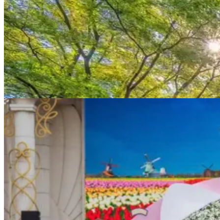
Quốc gia: Tour Du Lịch Hàn Quốc Trọn Gói 2026 – Seoul, Nami,
Everland, Jeju
Tìm
Có
2
tour
Tour Du Lịch Hàn Quốc Trọn
Gói 2026 – Seoul, Nami, Everland, Jeju
đang bán chạy
0911222288