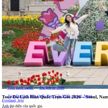
Tour nước ngoài
Du lịch hè 2026
Tour Du Lịch Hàn Quốc Trọn Gói 2026 – Seoul, Nami,
Tour Du Lịch Hàn Quốc Trọn Gói 2026 – Seoul, Nami
Everland, Jeju
Ảnh đại diện của quốc gia.