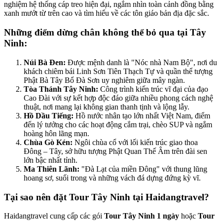
nghiệm hệ thống cáp treo hiện đại, ngắm nhìn toàn cảnh đồng bằng
xanh mướt từ trên cao và tìm hiểu về các tôn giáo bản địa đặc sắc.
Những điểm dừng chân không thể bỏ qua tại Tây
Ninh:
Núi Bà Đen:
Được mệnh danh là "Nóc nhà Nam Bộ", nơi du
khách chiêm bái Linh Sơn Tiên Thạch Tự và quần thể tượng
Phật Bà Tây Bổ Đà Sơn uy nghiêm giữa mây ngàn.
Tòa Thánh Tây Ninh:
Công trình kiến trúc vĩ đại của đạo
Cao Đài với sự kết hợp độc đáo giữa nhiều phong cách nghệ
thuật, nơi mang lại không gian thanh tịnh và lộng lẫy.
Hồ Dầu Tiếng:
Hồ nước nhân tạo lớn nhất Việt Nam, điểm
đến lý tưởng cho các hoạt động cắm trại, chèo SUP và ngắm
hoàng hôn lãng mạn.
Chùa Gò Kén:
Ngôi chùa cổ với lối kiến trúc giao thoa
Đông – Tây, sở hữu tượng Phật Quan Thế Âm trên đài sen
lớn bậc nhất tỉnh.
Ma Thiên Lãnh:
"Đà Lạt của miền Đông" với thung lũng
hoang sơ, suối trong và những vách đá dựng đứng kỳ vĩ.
Tại sao nên đặt Tour Tây Ninh tại Haidangtravel?
Haidangtravel cung cấp các gói
Tour Tây Ninh 1 ngày
hoặc
Tour