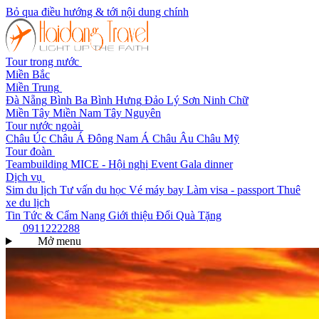
Bỏ qua điều hướng & tới nội dung chính
Tour trong nước
Miền Bắc
Miền Trung
Đà Nẵng
Bình Ba
Bình Hưng
Đảo Lý Sơn
Ninh Chữ
Miền Tây
Miền Nam
Tây Nguyên
Tour nước ngoài
Châu Úc
Châu Á
Đông Nam Á
Châu Âu
Châu Mỹ
Tour đoàn
Teambuilding
MICE - Hội nghị
Event Gala dinner
Dịch vụ
Sim du lịch
Tư vấn du học
Vé máy bay
Làm visa - passport
Thuê
xe du lịch
Tin Tức & Cẩm Nang
Giới thiệu
Đổi Quà Tặng
0911222288
Mở menu