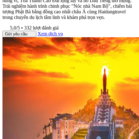
hùng vĩ, Tòa Thánh Cao Đài lộng lẫy và hồ Dầu Tiếng thơ mộng.
Trải nghiệm hành trình chinh phục "Nóc nhà Nam Bộ", chiêm bái
tượng Phật Bà bằng đồng cao nhất châu Á cùng Haidangtravel
trong chuyến du lịch tâm linh và khám phá trọn vẹn.
5,0/5 • 332 lượt đánh giá
Xem dịch vụ
Gửi yêu cầu