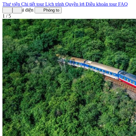
Thư viện
Chi tiết tour
Lịch trình
Quyền lợi
Điều khoản tour
FAQ
Ảnh đại diện
Phóng to
1 / 5