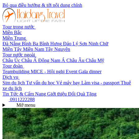
Bỏ qua điều hướng & tới nội dung chính
Tour trong nước
Miền Bắc
Miền Trung
Đà Nẵng
Bình Ba
Bình Hưng
Đảo Lý Sơn
Ninh Chữ
Miền Tây
Miền Nam
Tây Nguyên
Tour nước ngoài
Châu Úc
Châu Á
Đông Nam Á
Châu Âu
Châu Mỹ
Tour đoàn
Teambuilding
MICE - Hội nghị
Event Gala dinner
Dịch vụ
Sim du lịch
Tư vấn du học
Vé máy bay
Làm visa - passport
Thuê
xe du lịch
Tin Tức & Cẩm Nang
Giới thiệu
Đổi Quà Tặng
0911222288
Mở menu