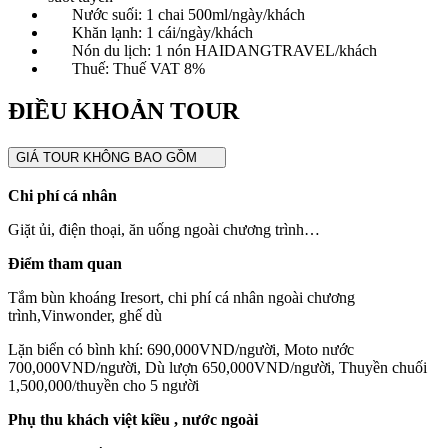
Nước suối: 1 chai 500ml/ngày/khách
Khăn lạnh: 1 cái/ngày/khách
Nón du lịch: 1 nón HAIDANGTRAVEL/khách
Thuế: Thuế VAT 8%
ĐIỀU KHOẢN TOUR
GIÁ TOUR KHÔNG BAO GỒM
Chi phí cá nhân
Giặt ủi, điện thoại, ăn uống ngoài chương trình…
Điểm tham quan
Tắm bùn khoáng Iresort, chi phí cá nhân ngoài chương
trình,Vinwonder, ghế dù
Lặn biển có bình khí: 690,000VND/người, Moto nước
700,000VND/người, Dù lượn 650,000VND/người, Thuyền chuối
1,500,000/thuyền cho 5 người
Phụ thu khách việt kiều , nước ngoài