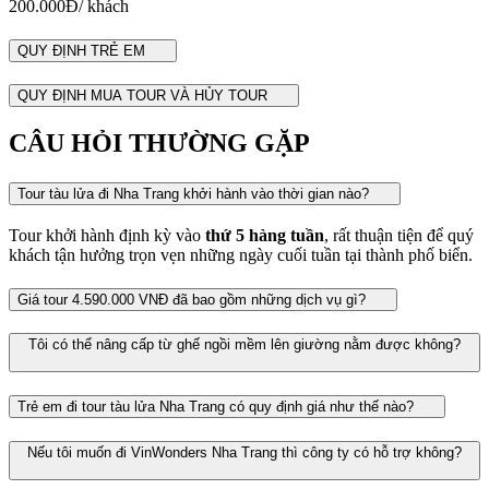
200.000Đ/ khách
QUY ĐỊNH TRẺ EM
QUY ĐỊNH MUA TOUR VÀ HỦY TOUR
CÂU HỎI THƯỜNG GẶP
Tour tàu lửa đi Nha Trang khởi hành vào thời gian nào?
Tour khởi hành định kỳ vào
thứ 5 hàng tuần
, rất thuận tiện để quý
khách tận hưởng trọn vẹn những ngày cuối tuần tại thành phố biển.
Giá tour 4.590.000 VNĐ đã bao gồm những dịch vụ gì?
Tôi có thể nâng cấp từ ghế ngồi mềm lên giường nằm được không?
Trẻ em đi tour tàu lửa Nha Trang có quy định giá như thế nào?
Nếu tôi muốn đi VinWonders Nha Trang thì công ty có hỗ trợ không?