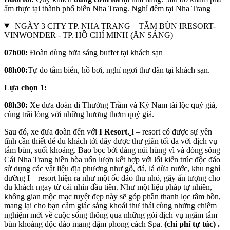
ẩm thực tại thành phố biển Nha Trang. Nghỉ đêm tại Nha Trang
NGÀY 3 CITY TP. NHA TRANG – TẮM BÙN IRESORT-
VINWONDER - TP. HỒ CHÍ MINH (ĂN SÁNG)
07h00:
Đoàn dùng bữa sáng buffet tại khách sạn
08h00:
Tự do tắm biển, hồ bơi, nghỉ ngơi thư dãn tại khách sạn.
Lựa chọn 1:
08h30:
Xe đưa đoàn đi Thưởng Trầm và Kỳ Nam tài lộc quý giá,
cùng trãi lòng với những hương thơm quý giá.
Sau đó, xe đưa đoàn đến với
I Resort
.
I – resort có được sự yên
tĩnh cần thiết để du khách tới đây được thư giãn tối đa với dịch vụ
tắm bùn, suối khoáng. Bao bọc bởi dáng núi hùng vĩ và dòng sông
Cái Nha Trang hiền hòa uốn lượn kết hợp với lối kiến trúc độc đáo
sử dụng các vật liệu địa phương như gỗ, đá, lá dừa nước, khu nghỉ
dưỡng I – resort hiện ra như một ốc đảo thu nhỏ, gây ấn tượng cho
du khách ngay từ cái nhìn đầu tiên. Như một liệu pháp tự nhiên,
không gian mộc mạc tuyệt đẹp này sẽ góp phần thanh lọc tâm hồn,
mang lại cho bạn cảm giác sảng khoái thư thái cùng những chiêm
nghiệm mới về cuộc sống thông qua những gói dịch vụ ngâm tắm
bùn khoáng độc đáo mang đậm phong cách Spa.
(chi phí tự túc) .