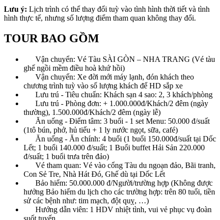
Lưu ý:
Lịch trình có thể thay đổi tuỳ vào tình hình thời tiết và tình
hình thực tế, nhưng số lượng điểm tham quan không thay đổi.
TOUR BAO GỒM
Vận chuyển: Vé Tàu SÀI GÒN – NHA TRANG (Vé tàu
ghế ngồi mềm điều hoà khứ hồi)
Vận chuyển: Xe đời mới máy lạnh, đón khách theo
chương trình tuỳ vào số lượng khách để HD sắp xe
Lưu trú - Tiêu chuẩn: Khách sạn 4 sao: 2, 3 khách/phòng
Lưu trú - Phòng đơn: + 1.000.000đ/Khách/2 đêm (ngày
thường), 1.500.000đ/Khách/2 đêm (ngày lễ)
Ăn uống - Điểm tâm: 3 buổi - 1 set Menu: 50.000 đ/suất
(1tô bún, phở, hủ tiếu + 1 ly nước ngọt, sữa, café)
Ăn uống - Ăn chính: 4 buổi (1 buổi 150.000đ/suất tại Dốc
Lết; 1 buổi 140.000 đ/suất; 1 Buổi buffet Hải Sản 220.000
đ/suất; 1 buổi trưa trên đảo)
Vé tham quan: Vé vào cổng Tàu du ngoạn đảo, Bãi tranh,
Con Sẻ Tre, Nhà Hát Đó, Ghế dù tại Dốc Lết
Bảo hiểm: 50.000.000 đ/Người/trường hợp (Không được
hưởng Bảo hiểm du lịch cho các trường hợp: trên 80 tuổi, tiền
sử các bệnh như: tim mạch, đột quỵ, …)
Hướng dẫn viên: 1 HDV nhiệt tình, vui vẻ phục vụ đoàn
suốt tuyến