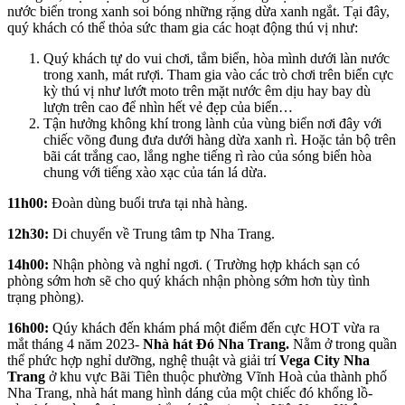
nước biển trong xanh soi bóng những rặng dừa xanh ngắt. Tại đây,
quý khách có thể thỏa sức tham gia các hoạt động thú vị như:
Quý khách tự do vui chơi, tắm biển, hòa mình dưới làn nước
trong xanh, mát rượi. Tham gia vào các trò chơi trên biển cực
kỳ thú vị như lướt moto trên mặt nước êm dịu hay bay dù
lượn trên cao để nhìn hết vẻ đẹp của biển…
Tận hưởng không khí trong lành của vùng biển nơi đây với
chiếc võng đung đưa dưới hàng dừa xanh rì. Hoặc tản bộ trên
bãi cát trắng cao, lắng nghe tiếng rì rào của sóng biển hòa
chung với tiếng xào xạc của tán lá dừa.
11h00:
Đoàn dùng buổi trưa tại nhà hàng.
12h30:
Di chuyển về Trung tâm tp Nha Trang.
14h00:
Nhận phòng và nghỉ ngơi. ( Trường hợp khách sạn có
phòng sớm hơn sẽ cho quý khách nhận phòng sớm hơn tùy tình
trạng phòng).
16h00:
Qúy khách đến khám phá một điểm đến cực HOT vừa ra
mắt tháng 4 năm 2023-
Nhà hát Đó Nha Trang.
Nằm ở trong quần
thể phức hợp nghỉ dưỡng, nghệ thuật và giải trí
Vega City Nha
Trang
ở khu vực Bãi Tiên thuộc phường Vĩnh Hoà của thành phố
Nha Trang, nhà hát mang hình dáng của một chiếc đó khổng lồ-