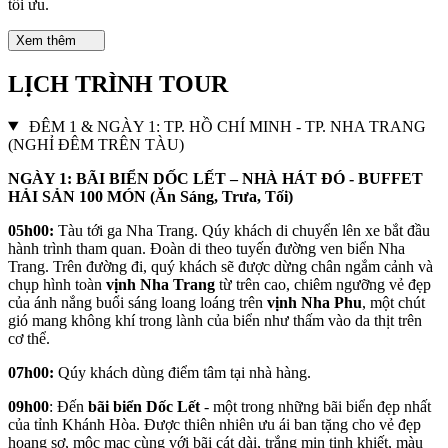
tối ưu.
Xem thêm
LỊCH TRÌNH TOUR
ĐÊM 1 & NGÀY 1: TP. HỒ CHÍ MINH - TP. NHA TRANG
(NGHỈ ĐÊM TRÊN TÀU)
NGÀY 1: BÃI BIỂN DỐC LẾT – NHÀ HÁT ĐÓ - BUFFET
HẢI SẢN 100 MÓN (Ăn Sáng, Trưa, Tối)
05h00:
Tàu tới ga Nha Trang. Qúy khách di chuyển lên xe bắt đầu
hành trình tham quan. Đoàn di theo tuyến đường ven biển Nha
Trang. Trên đường đi, quý khách sẽ được dừng chân ngắm cảnh và
chụp hình toàn
vịnh Nha Trang
từ trên cao, chiêm ngưỡng vẻ đẹp
của ánh nắng buổi sáng loang loáng trên
vịnh Nha Phu
, một chút
gió mang không khí trong lành của biển như thấm vào da thịt trên
cơ thể.
07h00:
Qúy khách dùng điểm tâm tại nhà hàng.
09h00
: Đến
bãi biển Dốc Lết
- một trong những bãi biển đẹp nhất
của tỉnh Khánh Hòa. Được thiên nhiên ưu ái ban tặng cho vẻ đẹp
hoang sơ, mộc mạc cùng với bãi cát dài, trắng mịn tinh khiết, màu