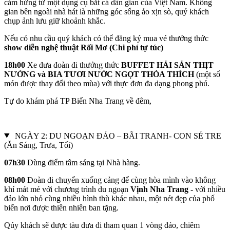
cảm hứng từ một dụng cụ bắt cá dân gian của Việt Nam. Không
gian bên ngoài nhà hát là những góc sống ảo xịn sò, quý khách
chụp ảnh lưu giữ khoảnh khắc.
Nếu có nhu cầu quý khách có thể đăng ký mua vé thưởng thức
show diễn nghệ thuật Rối Mơ (Chi phí tự túc)
18h00
Xe đưa đoàn đi thưởng thức
BUFFET HẢI SẢN THỊT
NƯỚNG và BIA TƯƠI NƯỚC NGỌT THỎA THÍCH
(một số
món được thay đổi theo mùa) với thực đơn đa dạng phong phú.
Tự do khám phá TP Biển Nha Trang về đêm,
NGÀY 2: DU NGOẠN ĐẢO – BÃI TRANH- CON SẺ TRE
(Ăn Sáng, Trưa, Tối)
07h30
Dùng điểm tâm sáng tại Nhà hàng.
08h00
Đoàn di chuyển xuống cảng để cùng hòa mình vào không
khí mát mẻ với chương trình du ngoạn
Vịnh Nha Trang -
với nhiều
đảo lớn nhỏ cùng nhiều hình thù khác nhau, một nét đẹp của phố
biển nơi được thiên nhiên ban tặng.
Qúy khách sẽ được tàu đưa đi tham quan 1 vòng đảo, chiêm