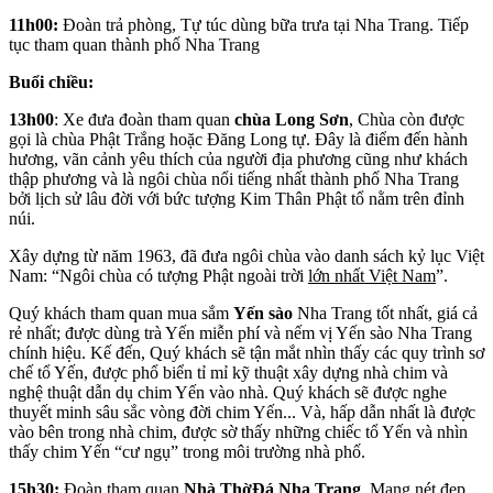
11h00:
Đoàn trả phòng, Tự túc dùng bữa trưa tại Nha Trang. Tiếp
tục tham quan thành phố Nha Trang
Buổi chiều:
13h00
: Xe đưa đoàn tham quan
chùa Long Sơn
, Chùa còn được
gọi là chùa Phật Trắng hoặc Đăng Long tự. Đây là điểm đến hành
hương, vãn cảnh yêu thích của người địa phương cũng như khách
thập phương và là ngôi chùa nổi tiếng nhất thành phố Nha Trang
bởi lịch sử lâu đời với bức tượng Kim Thân Phật tổ nằm trên đỉnh
núi.
Xây dựng từ năm 1963, đã đưa ngôi chùa vào danh sách kỷ lục Việt
Nam: “Ngôi chùa có tượng Phật ngoài trời
lớn nhất Việt Nam
”.
Quý khách tham quan mua sắm
Yến sào
Nha Trang tốt nhất, giá cả
rẻ nhất; được dùng trà Yến miễn phí và nếm vị Yến sào Nha Trang
chính hiệu. Kế đến, Quý khách sẽ tận mắt nhìn thấy các quy trình sơ
chế tổ Yến, được phổ biển tỉ mỉ kỹ thuật xây dựng nhà chim và
nghệ thuật dẫn dụ chim Yến vào nhà. Quý khách sẽ được nghe
thuyết minh sâu sắc vòng đời chim Yến... Và, hấp dẫn nhất là được
vào bên trong nhà chim, được sờ thấy những chiếc tổ Yến và nhìn
thấy chim Yến “cư ngụ” trong môi trường nhà phố.
15h30:
Đoàn tham quan
Nhà ThờĐá Nha Trang
. Mang nét đẹp