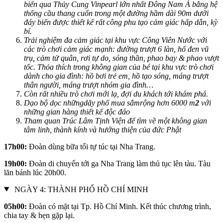
biển qua Thủy Cung Vinpearl lớn nhất Đông Nam Á bằng hệ
thống cầu thang cuốn trong một đường hầm dài 90m dưới
đáy biển được thiết kế rất công phu tạo cảm giác hấp dẫn, kỳ
bí.
Trải nghiệm đa cảm giác tại khu vực Công Viên Nước với
các trò chơi cảm giác mạnh: đường trượt 6 làn, hố đen vũ
trụ, cảm tử quân, rơi tự do, sóng thần, phao bay & phao vượt
tốc. Thỏa thích trong không gian của bé tại khu vực trò chơi
dành cho gia đình: hồ bơi trẻ em, hồ tạo sóng, máng trượt
thân người, máng trượt nhóm gia đình…
Còn rất nhiều trò chơi mới lạ, đợi du khách tới khám phá.
Dạo bộ dọc nhữngdãy phố mua sắmrộng hơn 6000 m
2
với
những gian hàng thiết kế độc đáo
Tham quan Trúc Lâm Tịnh Viện để tìm về một không gian
tâm linh, thành kính và hướng thiện của đức Phật
17h00:
Đoàn dùng bữa tối tự túc tại Nha Trang.
19h00:
Đoàn di chuyển tới ga Nha Trang làm thủ tục lên tàu. Tàu
lăn bánh lúc 20h00.
NGÀY 4: THÀNH PHỐ HỒ CHÍ MINH
05h00:
Đoàn có mặt tại Tp. Hồ Chí Minh. Kết thúc chương trình,
chia tay & hẹn gặp lại.