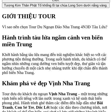
chơi.
Tượng Kim Thân Phật Tổ khổng lồ tại chùa Long Sơn dưới nắng vàng.
GIỚI THIỆU TOUR
Vì sao nên chọn Tour Du Ngoạn Đảo Nha Trang 4N3Đ Tàu Lửa?
Hành trình tàu lửa ngắm cảnh ven biển
miền Trung
Khởi hành bằng tàu lửa mang đến trải nghiệm khác biệt so với các
phương tiện thông thường. Trong suốt hành trình, du khách có thể
ngắm nhìn những cung đường ven biển tuyệt đẹp, thư giãn và tận
hưởng chuyến đi một cách nhẹ nhàng trước khi đặt chân đến thành
phố biển Nha Trang.
Khám phá vẻ đẹp Vịnh Nha Trang
Tour đưa du khách du ngoạn
Vịnh Nha Trang
– một trong những
vịnh biển nổi tiếng với làn nước trong xanh và hệ sinh thái biển
phong phú. Hành trình ghé thăm các điểm đến hấp dẫn như
Bãi
Tranh
,
Con Sẻ Tre
,
Dốc Lết
hoặc các đảo theo chương trình, nơi
du khách có thể tắm biển, vui chơi và lưu giữ những khoảnh khắc