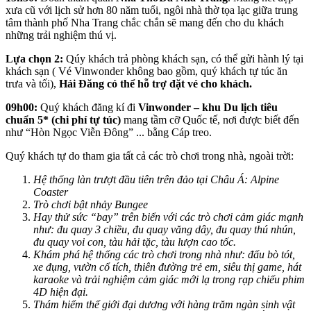
xưa cũ với lịch sử hơn 80 năm tuổi, ngôi nhà thờ tọa lạc giữa trung
tâm thành phố Nha Trang chắc chắn sẽ mang đến cho du khách
những trải nghiệm thú vị.
Lựa chọn 2:
Qúy khách trả phòng khách sạn, có thể gửi hành lý tại
khách sạn ( Vé Vinwonder không bao gồm, quý khách tự túc ăn
trưa và tối),
Hải Đăng có thể hỗ trợ đặt vé cho khách.
09h00:
Quý khách đăng kí đi
Vinwonder – khu Du lịch tiêu
chuẩn 5* (chi phí tự túc)
mang tầm cỡ Quốc tế, nơi được biết đến
như “Hòn Ngọc Viễn Đông” ... bằng Cáp treo.
Quý khách tự do tham gia tất cả các trò chơi trong nhà, ngoài trời:
Hệ thống làn trượt đầu tiên trên đảo tại Châu Á: Alpine
Coaster
Trò chơi bật nhảy Bungee
Hay thử sức “bay” trên biển với các trò chơi cảm giác mạnh
như: đu quay 3 chiều, đu quay văng dây, đu quay thú nhún,
đu quay voi con, tàu hải tặc, tàu lượn cao tốc.
Khám phá hệ thống các trò chơi trong nhà như: đấu bò tót,
xe đụng, vườn cổ tích, thiên đường trẻ em, siêu thị game, hát
karaoke và trải nghiệm cảm giác mới lạ trong rạp chiếu phim
4D hiện đại.
Thám hiểm thế giới đại dương với hàng trăm ngàn sinh vật