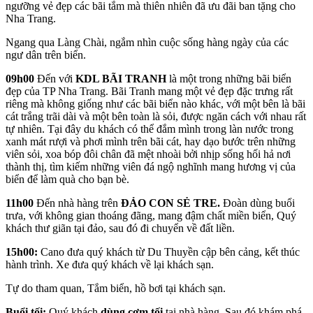
ngưỡng vẻ đẹp các bãi tắm mà thiên nhiên đã ưu đãi ban tặng cho
Nha Trang.
Ngang qua Làng Chài, ngắm nhìn cuộc sống hàng ngày của các
ngư dân trên biển.
09h00
Đến với
KDL BÃI TRANH
là một trong những bãi biển
đẹp của TP Nha Trang. Bãi Tranh mang một vẻ đẹp đặc trưng rất
riêng mà không giống như các bãi biển nào khác, với một bên là bãi
cát trắng trãi dài và một bên toàn là sỏi, được ngăn cách với nhau rất
tự nhiên. Tại đây du khách có thể đắm mình trong làn nước trong
xanh mát rượi và phơi mình trên bãi cát, hay dạo bước trên những
viên sỏi, xoa bóp đôi chân đã mệt nhoài bởi nhịp sống hối hả nơi
thành thị, tìm kiếm những viên đá ngộ nghĩnh mang hương vị của
biển để làm quà cho bạn bè.
11h00
Đến nhà hàng trên
ĐẢO CON SẺ TRE.
Đoàn dùng buổi
trưa,
với không gian thoáng đãng, mang đậm chất miền biển, Quý
khách thư giãn tại đảo, sau đó đi chuyển về đất liền.
15h00:
Cano đưa quý khách từ Du Thuyền cập bên cảng, kết thúc
hành trình. Xe đưa quý khách về lại khách sạn.
Tự do tham quan, Tắm biển, hồ bơi tại khách sạn.
Buổi tối:
Quý khách
dùng cơm tối
tại nhà hàng. Sau đó khám phá