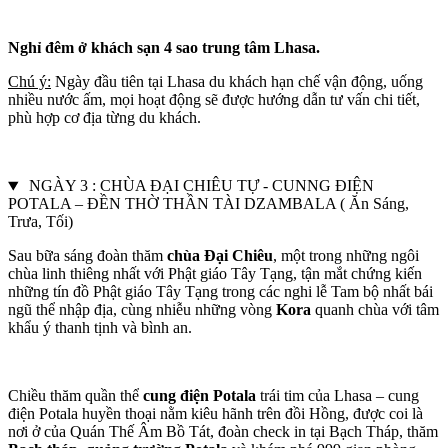
Nghỉ đêm ở khách sạn 4 sao trung tâm Lhasa.
Chú ý:
Ngày đầu tiên tại Lhasa du khách hạn chế vận động, uống
nhiều nước ấm, mọi hoạt động sẽ được hướng dẫn tư vấn chi tiết,
phù hợp cơ địa từng du khách.
NGÀY 3 : CHÙA ĐẠI CHIÊU TỰ - CUNNG ĐIỆN
POTALA – ĐỀN THỜ THẦN TÀI DZAMBALA ( Ăn Sáng,
Trưa, Tối)
Sau bữa sáng đoàn thăm
chùa Đại Chiêu
, một trong những ngôi
chùa linh thiêng nhất với Phật giáo Tây Tạng, tận mắt chứng kiến
những tín đồ Phật giáo Tây Tạng trong các nghi lễ Tam bộ nhất bái
ngũ thể nhập địa, cùng nhiễu những vòng
Kora
quanh chùa với tâm
khẩu ý thanh tịnh và bình an.
Chiều thăm quần thể
cung điện Potala
trái tim của Lhasa – cung
điện Potala huyền thoại nằm kiêu hãnh trên đồi Hồng, được coi là
nơi ở của Quán Thế Âm Bồ Tát, đoàn check in tại Bạch Tháp, thăm