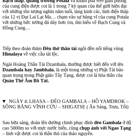
Bạch tháp
,
quảng trường Potala
và khám phá 999 gian phòng
của cung điện được coi là 1 trong 7 kỳ quan của thế giới hiện đại
với những tôn tượng nghìn năm tuổi, tàng kinh các, linh điện tháp
của 12 vị Đạt Lai Lạt Ma… chạm vào sự hùng vĩ của cung Potala
với những bức tường đá dày hơn 1m, tìm hiểu về Bạch Cung và
Hồng Cung…
Tiếp theo đoàn thăm
Đền thờ thần tài
ngôi đền nổi tiếng vùng
Himalaya
về việc cầu tài lộc.
Ngài Hoàng Thần Tài Dzambala, thường được biết đến với tên
Dzambala hay Jambhala
, là một trong những vị Phật Tài bảo
quan trọng trong Phật giáo Tây Tạng, được coi là hóa thân của
Quán Thế Âm Bồ Tát.
NGÀY 4: LHASA – ĐÈO GAMBALA – HỒ YAMDROK –
SÔNG BĂNG VĨNH CỬU – SHIGATSE ( Ăn Sáng, Trưa, Tối)
Sau bữa sáng, đoàn lên đường chinh phục đỉnh
đèo Gambala
ở độ
cao 5000m so với mực nước biển, cùng
chụp ảnh với Ngao Tạng
– linh vật được coi là thần thú của thảo nguyên.