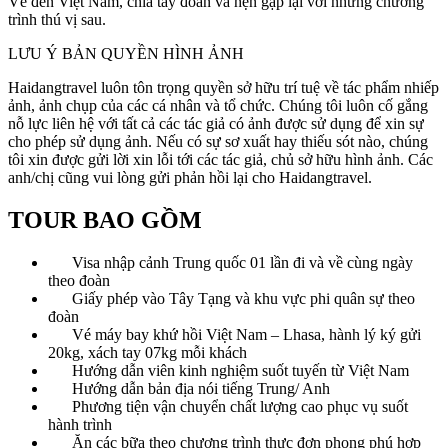
Về đến Việt Nam, chia tay đoàn và hẹn gặp lại với những chương
trình thú vị sau.
LƯU Ý BẢN QUYỀN HÌNH ẢNH
Haidangtravel luôn tôn trọng quyền sở hữu trí tuệ về tác phẩm nhiếp
ảnh, ảnh chụp của các cá nhân và tổ chức. Chúng tôi luôn cố gắng
nỗ lực liên hệ với tất cả các tác giả có ảnh được sử dụng để xin sự
cho phép sử dụng ảnh. Nếu có sự sơ xuất hay thiếu sót nào, chúng
tôi xin được gửi lời xin lỗi tới các tác giả, chủ sở hữu hình ảnh. Các
anh/chị cũng vui lòng gửi phản hồi lại cho Haidangtravel.
TOUR BAO GỒM
Visa nhập cảnh Trung quốc 01 lần đi và về cùng ngày
theo đoàn
Giấy phép vào Tây Tạng và khu vực phi quân sự theo
đoàn
Vé máy bay khứ hồi Việt Nam – Lhasa, hành lý ký gửi
20kg, xách tay 07kg mỗi khách
Hướng dẫn viên kinh nghiệm suốt tuyến từ Việt Nam
Hướng dẫn bản địa nói tiếng Trung/ Anh
Phương tiện vận chuyển chất lượng cao phục vụ suốt
hành trình
Ăn các bữa theo chương trình thực đơn phong phú hợp