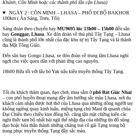
Khánh, Côn Minh hoặc các thành phố lân cận Lhasa)
NGÀY 2 : CÔN MINH – LHASA – PHỐ ĐI BỘ BAKHOR
100km ( Ăn Sáng, Trưa, Tối)
Sáng đoàn theo chuyến bay
MU9695 lúc 13h00 – 15h00
đến sân
bay
Gonggar, Lhasa
. Xe đón đoàn về thủ phủ Tây Tạng – Lhasa
cũng là thành phố lớn nhất của đặc khu tự trị Tây Tạng và là thánh
địa Mật Tông Giáo.
Đến sân bay Gongo Lhasa, xe đón đoàn về trung tâm Lhasa nghỉ
ngơi cho việc quen dần với phản ứng cao nguyên.
18h00 Bữa tối với lẩu bò Yak nấu kiểu truyền thống Tây Tạng.
Tối du khách thăm quan, dạo chơi, mua sắm ở
phố Bát Giác Nhai
– con phố huyền thoại mang đầy âm hưởng sắc màu Lhasa, nơi du
khách cảm nhận được hơi thở của Lhasa qua những dòng người tay
không ngừng quay kinh luân, miệng tụng chú Mani đi quanh chùa
Đại Chiêu theo chiều kim đồng hồ. cũng tận mặt chứng kiến các
nghi thức tam bộ nhất bái ngũ thể nhập địa của những tín đồ sùng
đạo hoặc hóa thân thành những chàng trai cô gái Tạng trong bộ
trang phục truyền thống Tạng đầy sắc màu.