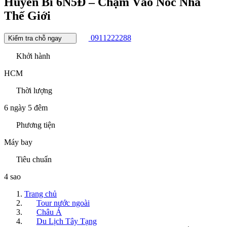
Huyền Bí 6N5Đ – Chạm Vào Nóc Nhà
Thế Giới
0911222288
Kiểm tra chỗ ngay
Khởi hành
HCM
Thời lượng
6 ngày 5 đêm
Phương tiện
Máy bay
Tiêu chuẩn
4 sao
Trang chủ
Tour nước ngoài
Châu Á
Du Lịch Tây Tạng