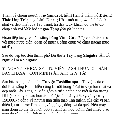
Thăm và chiêm ngưỡng
hồ Yamdrok
tiếng Hán là thánh hồ
Dương
Thác Ung Trác
hay thánh Dương Hồ – một trong 4 thánh hồ lớn
nhất và đẹp nhất của Tây Tạng, tại đây Quý khách có thể tự do
chụp ảnh với
Yak
hoặc
ngao Tạng
(chi phí tự túc).
Đoàn tiếp tục ghé thăm
sông băng Vĩnh Cửu
ở độ cao 5020m so
với mực nước biển, đoàn có những cảnh chụp vô cùng ngoạn mục
tại đây.
Sau đó tiếp tục đến thành phố lớn thứ 2 Tây Tạng
Shigatse
. Ăn tối,
Nghỉ đêm ở Shigatse.
NGÀY 5: SHIGATSE – TU VIÊN TASHILHUNPO – SÂN
BAY LHASA – CÔN MINH ( Ăn Sáng, Trưa, Tối)
Sau bữa sáng đoàn thăm
Tu viện Tashilhunpo
– Tu viện của các
đời Phật sống Ban Thiền cũng là một trong 4 đại tu viện lớn nhất và
đẹp nhất Tây Tạng, tu viện gồm 4 điện chính đặc biệt là tôn tượng
Di Lặc khổng lồ cao hơn 26m được làm bằng 279kg vàng cùng
150.000kg đồng và những linh điện tháp linh thiêng của các vị ban
thiền lạt ma được làm bằng vàng, bạc, đồng và đá quý. Nếu may
mắn đoàn có thể gặp hơn 500 vị tăng tan học với những chiếc y áo
màu đỏ sẫm, một cảnh tượng vô cùng ấn tượng.