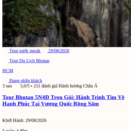
Tour nước ngoài
29/08/2026
Tour Du Lịch Bhutan
HCM
Đang nhận khách
3 sao
5,0/5
• 211 đánh giá
Hành hương Châu Á
Tour Bhutan 5N4Đ Trọn Gói: Hành Trình Tìm Về
Hạnh Phúc Tại Vương Quốc Rồng Sấm
Khởi Hành:
29/08/2026
5 ngày 4 đêm