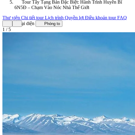
Tour Tây Tạng Bản Đặc Biệt: Hành Trình Huyền Bí
6N5Đ – Chạm Vào Nóc Nhà Thế Giới
Thư viện
Chi tiết tour
Lịch trình
Quyền lợi
Điều khoản tour
FAQ
Ảnh đại diện
Phóng to
1 / 5