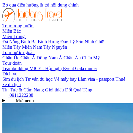
Bỏ qua điều hướng & tới nội dung chính
Tour trong nước
Miền Bắc
Miền Trung
Đà Nẵng
Bình Ba
Bình Hưng
Đảo Lý Sơn
Ninh Chữ
Miền Tây
Miền Nam
Tây Nguyên
Tour nước ngoài
Châu Úc
Châu Á
Đông Nam Á
Châu Âu
Châu Mỹ
Tour đoàn
Teambuilding
MICE - Hội nghị
Event Gala dinner
Dịch vụ
Sim du lịch
Tư vấn du học
Vé máy bay
Làm visa - passport
Thuê
xe du lịch
Tin Tức & Cẩm Nang
Giới thiệu
Đổi Quà Tặng
0911222288
Mở menu