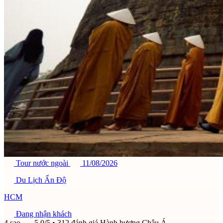
Tour nước ngoài
11/08/2026
Du Lịch Ấn Độ
HCM
Đang nhận khách
4 sao
5,0/5
• 312 đánh giá
Hành hương Châu Á