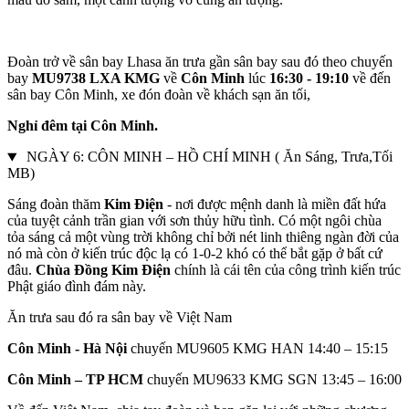
Đoàn trở về sân bay Lhasa ăn trưa gần sân bay sau đó theo chuyến
bay
MU9738 LXA KMG
về
Côn Minh
lúc
16:30 - 19:10
về đến
sân bay Côn Minh, xe đón đoàn về khách sạn ăn tối,
Nghỉ đêm tại Côn Minh.
NGÀY 6: CÔN MINH – HỒ CHÍ MINH ( Ăn Sáng, Trưa,Tối
MB)
Sáng đoàn thăm
Kim Điện
- nơi được mệnh danh là miền đất hứa
của tuyệt cảnh trần gian với sơn thủy hữu tình. Có một ngôi chùa
tỏa sáng cả một vùng trời không chỉ bởi nét linh thiêng ngàn đời của
nó mà còn ở kiến trúc độc lạ có 1-0-2 khó có thể bắt gặp ở bất cứ
đâu.
Chùa Đồng Kim Điện
chính là cái tên của công trình kiến trúc
Phật giáo đình đám này.
Ăn trưa sau đó ra sân bay về Việt Nam
Côn Minh - Hà Nội
chuyến MU9605 KMG HAN 14:40 – 15:15
Côn Minh – TP HCM
chuyến MU9633 KMG SGN 13:45 – 16:00