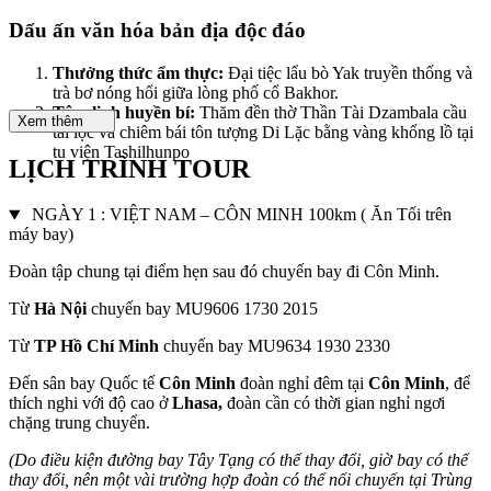
Dấu ấn văn hóa bản địa độc đáo
Thưởng thức ẩm thực:
Đại tiệc lẩu bò Yak truyền thống và
trà bơ nóng hổi giữa lòng phố cổ Bakhor.
Tâm linh huyền bí:
Thăm đền thờ Thần Tài Dzambala cầu
Xem thêm
tài lộc và chiêm bái tôn tượng Di Lặc bằng vàng khổng lồ tại
tu viện Tashilhunpo
LỊCH TRÌNH TOUR
NGÀY 1 : VIỆT NAM – CÔN MINH 100km ( Ăn Tối trên
máy bay)
Đoàn tập chung tại điểm hẹn sau đó chuyến bay đi Côn Minh.
Từ
Hà Nội
chuyến bay MU9606 1730 2015
Từ
TP Hồ Chí Minh
chuyến bay MU9634 1930 2330
Đến sân bay Quốc tế
Côn Minh
đoàn nghỉ đêm tại
Côn Minh
, để
thích nghi với độ cao ở
Lhasa,
đoàn cần có thời gian nghỉ ngơi
chặng trung chuyển.
(Do điều kiện đường bay Tây Tạng có thể thay đổi, giờ bay có thể
thay đổi, nên một vài trường hợp đoàn có thể nối chuyến tại Trùng