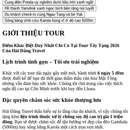
Cung điện Potala uy nghiêm dưới bầu trời xanh ngắt
Hồ thánh Yamdrok xanh ngọc bích bên rặng núi tuyết
Du khách check-in cùng Ngao Tạng và bò Yak
Sông băng vĩnh cửu Karola hùng vĩ ở độ cao 5020m
GIỚI THIỆU TOUR
Điểm Khác Biệt Duy Nhất Chỉ Có Tại Tour Tây Tạng 2026
Của Hải Đăng Travel
Lịch trình tinh gọn – Tối ưu trải nghiệm
Khác với các tour dài ngày gây mệt mỏi, hành trình
6 ngày 5 đêm
được thiết kế để bạn đủ thời gian thẩm thấu văn hóa Mật Tông
nhưng vẫn đảm bảo sức khỏe. Chúng tôi chú trọng vào việc thích
nghi độ cao tại Côn Minh trước khi bay đến Lhasa.
Đặc quyền chăm sóc sức khỏe thượng lưu
Hải Đăng Travel thấu hiểu sự lo lắng của du khách, vì vậy chúng tôi
tặng kèm
liệu trình thuốc xử lý chống say độ cao trị giá 1 triệu
đồng
. Bạn sẽ được chăm sóc để tận hưởng vẻ đẹp của đèo Gambala
(5000m) hay sông băng Karola một cách trọn vẹn nhất.