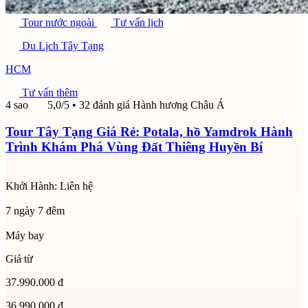
Tour nước ngoài
Tư vấn lịch
Du Lịch Tây Tạng
HCM
Tư vấn thêm
4 sao
5,0/5
• 32 đánh giá
Hành hương Châu Á
Tour Tây Tạng Giá Rẻ: Potala, hồ Yamdrok Hành
Trình Khám Phá Vùng Đất Thiêng Huyền Bí
Khởi Hành:
Liên hệ
7 ngày 7 đêm
Máy bay
Giá từ
37.990.000 đ
36.990.000 đ