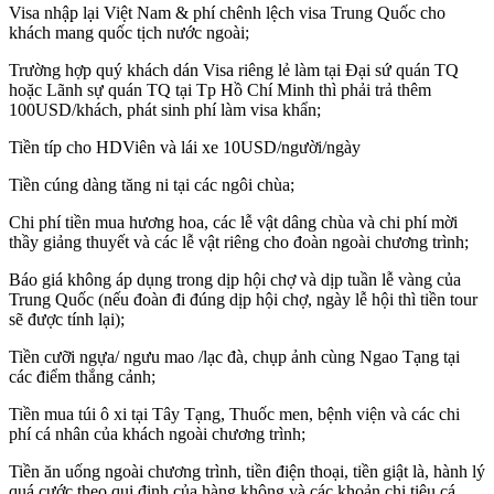
Visa nhập lại Việt Nam & phí chênh lệch visa Trung Quốc cho
khách mang quốc tịch nước ngoài;
Trường hợp quý khách dán Visa riêng lẻ làm tại Đại sứ quán TQ
hoặc Lãnh sự quán TQ tại Tp Hồ Chí Minh thì phải trả thêm
100USD/khách, phát sinh phí làm visa khẩn;
Tiền típ cho HDViên và lái xe 10USD/người/ngày
Tiền cúng dàng tăng ni tại các ngôi chùa;
Chi phí tiền mua hương hoa, các lễ vật dâng chùa và chi phí mời
thầy giảng thuyết và các lễ vật riêng cho đoàn ngoài chương trình;
Báo giá không áp dụng trong dịp hội chợ và dịp tuần lễ vàng của
Trung Quốc (nếu đoàn đi đúng dịp hội chợ, ngày lễ hội thì tiền tour
sẽ được tính lại);
Tiền cưỡi ngựa/ ngưu mao /lạc đà, chụp ảnh cùng Ngao Tạng tại
các điểm thắng cảnh;
Tiền mua túi ô xi tại Tây Tạng, Thuốc men, bệnh viện và các chi
phí cá nhân của khách ngoài chương trình;
Tiền ăn uống ngoài chương trình, tiền điện thoại, tiền giật là, hành lý
quá cước theo qui định của hàng không và các khoản chi tiêu cá