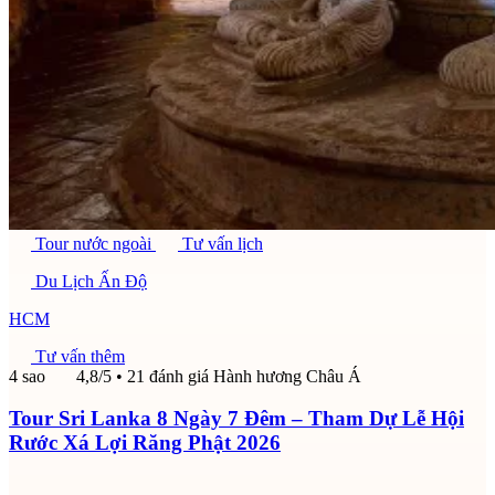
Tour nước ngoài
Tư vấn lịch
Du Lịch Ấn Độ
HCM
Tư vấn thêm
4 sao
4,8/5
• 21 đánh giá
Hành hương Châu Á
Tour Sri Lanka 8 Ngày 7 Đêm – Tham Dự Lễ Hội
Rước Xá Lợi Răng Phật 2026